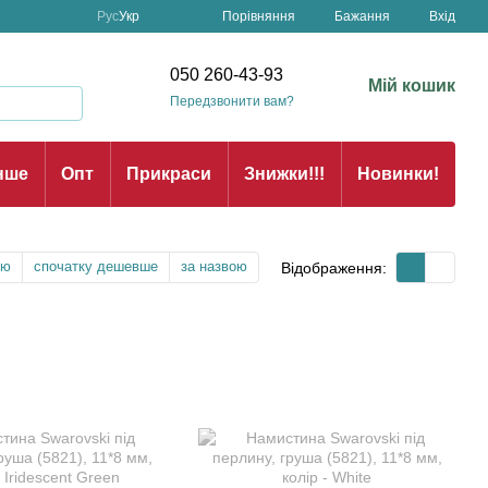
Порівняння
Рус
Укр
Бажання
Вхід
н
050 260-43-93
Мій кошик
Передзвонити вам?
нше
Опт
Прикраси
Знижки!!!
Новинки!
тю
спочатку дешевше
за назвою
Відображення: