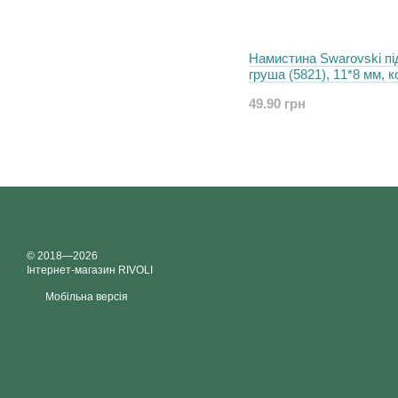
Намистина Swarovski пi
груша (5821), 11*8 мм, ко
Moonlight
49.90 грн
© 2018—2026
Інтернет-магазин RIVOLI
Мобільна версія