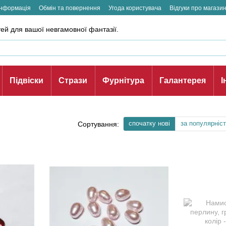
інформація
Обмін та повернення
Угода користувача
Відгуки про магази
ей для вашої невгамовної фантазії.
Підвіски
Стрази
Фурнітура
Галантерея
І
спочатку нові
за популярніс
Сортування: