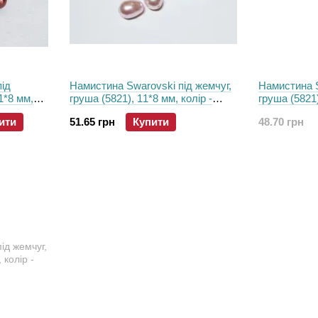
пiд
Намистина Swarovski пiд жемчуг,
Намистина S
1*8 мм,
груша (5821), 11*8 мм, колір -
груша (5821)
Rosaline
Iridescent G
ити
51.65 грн
Купити
48.70 грн