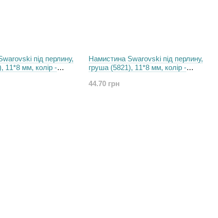
warovski пiд перлину,
Намистина Swarovski пiд перлину,
, 11*8 мм, колір -
груша (5821), 11*8 мм, колір -
reen
White
44.70 грн