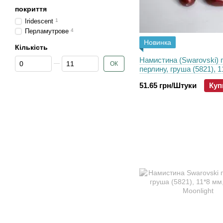
покриття
Iridescent
1
Перламутрове
4
Новинка
Кількість
Від Кількість
До Кількість
Намистина (Swarovski) 
ОК
перлину, груша (5821), 1
колір - Bordeaux
51.65 грн/Штуки
Куп