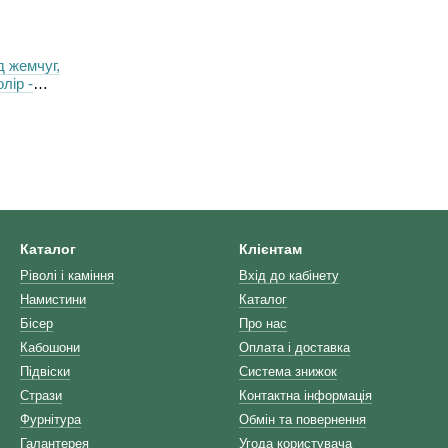
д жемчуг,
лір -
Каталог
Клієнтам
Ріволі і каміння
Вхід до кабінету
Намистини
Каталог
Бісер
Про нас
Кабошони
Оплата і доставка
Підвіски
Система знижок
Стрази
Контактна інформація
Фурнітура
Обмін та повернення
Галантерея
Угода користувача