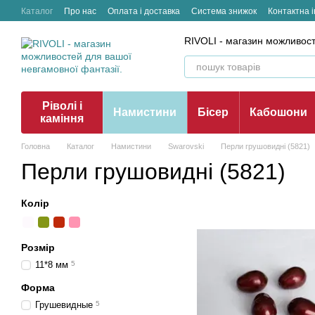
Перейти до основного контенту
Каталог
Про нас
Оплата і доставка
Система знижок
Контактна 
RIVOLI - магазин можливост
Ріволі і
Намистини
Бісер
Кабошони
каміння
Головна
Каталог
Намистини
Swarovski
Перли грушовидні (5821)
Перли грушовидні (5821)
Колір
Розмір
11*8 мм
5
Форма
Грушевидные
5