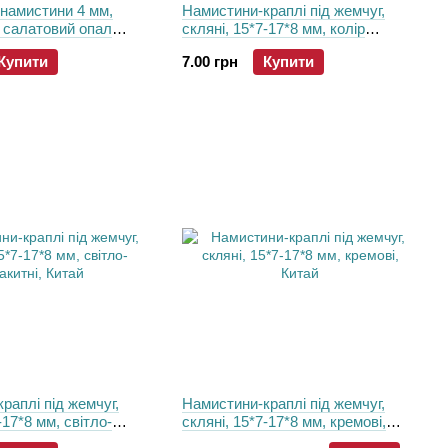
намистини 4 мм,
Намистини-краплі пiд жемчуг,
р салатовий опал
скляні, 15*7-17*8 мм, колір
шампань, Китай
Купити
7.00 грн
Купити
раплі пiд жемчуг,
Намистини-краплі пiд жемчуг,
-17*8 мм, світло-
скляні, 15*7-17*8 мм, кремові,
итай
Китай