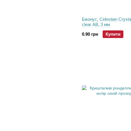
Біконус, Celestian Crystal
clear AB, 3 мм
0.90 грн
Купити