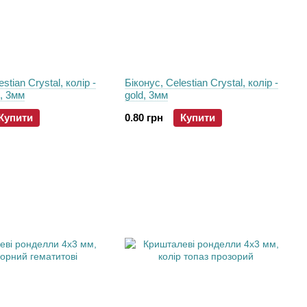
stian Crystal, колір -
Біконус, Celestian Crystal, колір -
, 3мм
gold, 3мм
Купити
0.80 грн
Купити