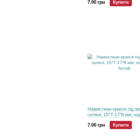
7.00 грн
Купити
Намистини-краплі пiд же
скляні, 15*7-17*8 мм, ко
Китай
7.00 грн
Купити