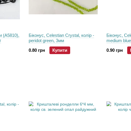
и (А5810),
Біконус, Celestian Crystal, колір -
Біконус, Cele
т
peridot green, 3мм
medium blue
0.80 грн
Купити
0.90 грн