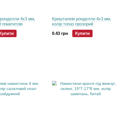
 ронделли 4х3 мм,
Кришталеві ронделли 4х3 мм,
й гематитові
колір топаз прозорий
Купити
0.43 грн
Купити