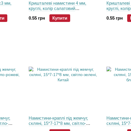
х3 мм,
Кришталеві намистини 4 мм,
Кришталеві 
круглі, колір салатовий
круглі, колі
райдужний
райдужний
ти
0.55 грн
Купити
0.55 грн
мчуг,
Намистини-краплі пiд жемчуг,
Намистини-к
ітло-
скляні, 15*7-17*8 мм, світло-
скляні, 15*7
зелені, Китай
блакитні, К