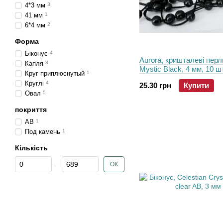
4*3 мм
3
41 мм
1
6*4 мм
2
Форма
Біконус
4
Aurora, кришталеві перл
Капля
8
Mystic Black, 4 мм, 10 ш
Круг приплюснутый
1
Круглі
4
25.30 грн
Купити
Овал
5
покриття
AB
1
Под камень
1
Кількість
Від Кількість
До Кількість
ОК