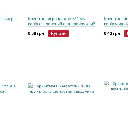
, колір -
Кришталеві ронделли 6*4 мм,
Кришталеві
колір св. зелений опал райдужний
колір чорни
0.58 грн
Купити
0.43 грн