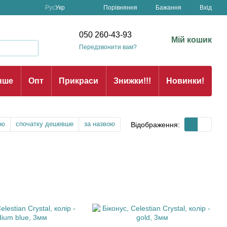
Порівняння
Рус
Укр
Бажання
Вхід
н
050 260-43-93
Мій кошик
Передзвонити вам?
нше
Опт
Прикраси
Знижки!!!
Новинки!
тю
спочатку дешевше
за назвою
Відображення: