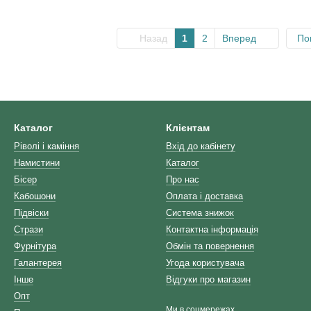
Назад
1
2
Вперед
По
Каталог
Клієнтам
Ріволі і каміння
Вхід до кабінету
Намистини
Каталог
Бісер
Про нас
Кабошони
Оплата і доставка
Підвіски
Система знижок
Стрази
Контактна інформація
Фурнітура
Обмін та повернення
Галантерея
Угода користувача
Інше
Відгуки про магазин
Опт
Ми в соцмережах