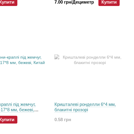
Купити
7.00 грн/Дециметр
Купити
раплі пiд жемчуг,
Кришталеві ронделли 6*4 мм,
-17*8 мм, бежеві,
блакитні прозорі
Купити
0.58 грн