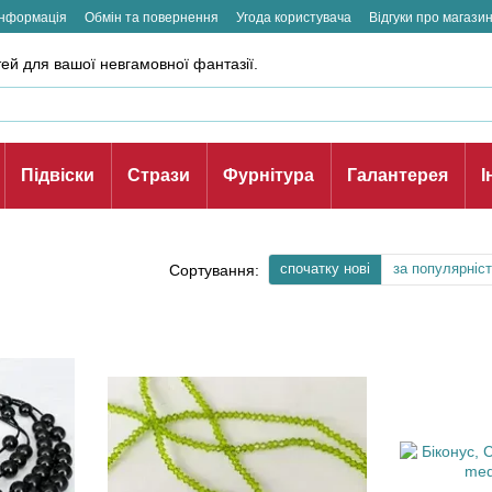
інформація
Обмін та повернення
Угода користувача
Відгуки про магази
ей для вашої невгамовної фантазії.
Підвіски
Стрази
Фурнітура
Галантерея
І
спочатку нові
за популярніс
Сортування: