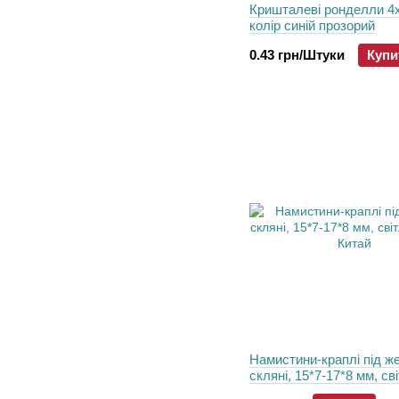
Кришталеві ронделли 4
колір синій прозорий
0.43 грн/Штуки
Купи
Намистини-краплі пiд же
скляні, 15*7-17*8 мм, св
рожеві, Китай