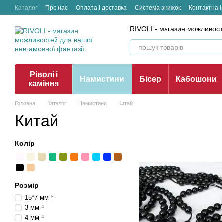
Перейти до основного контенту
Каталог
Про нас
Оплата і доставка
Система знижок
Контактна 
RIVOLI - магазин можливост
Ріволі і
Намистини
Бісер
Кабошони
каміння
Головна
Каталог
Намистини
Китай
Китай
Колір
Розмір
15*7 мм
8
3 мм
4
4 мм
4