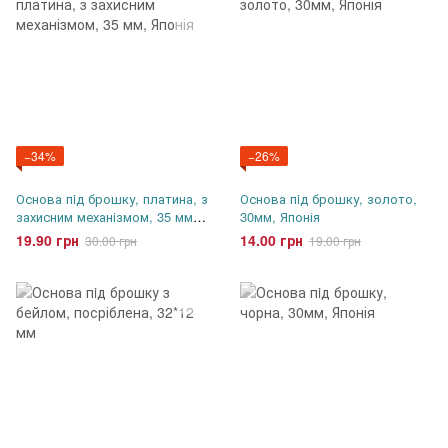
−34%
−26%
Основа пiд брошку, платина, з
Основа пiд брошку, золото,
захисним механізмом, 35 мм,
30мм, Японія
Японія
19.90 грн
14.00 грн
30.00 грн
19.00 грн