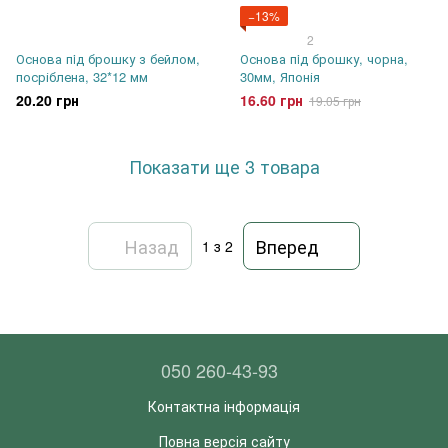
−13%
2
Основа пiд брошку з бейлом,
Основа пiд брошку, чорна,
посріблена, 32*12 мм
30мм, Японія
20.20 грн
16.60 грн
19.05 грн
Показати ще 3 товара
Назад
Вперед
1
з 2
050 260-43-93
Контактна інформація
Повна версія сайту