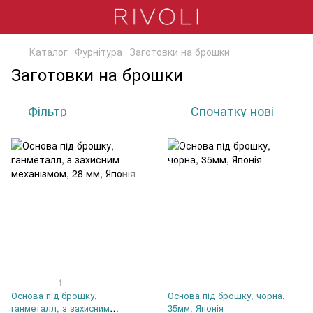
Каталог
Фурнітура
Заготовки на брошки
Заготовки на брошки
Фільтр
Спочатку нові
1
Основа пiд брошку,
Основа пiд брошку, чорна,
ганметалл, з захисним
35мм, Японія