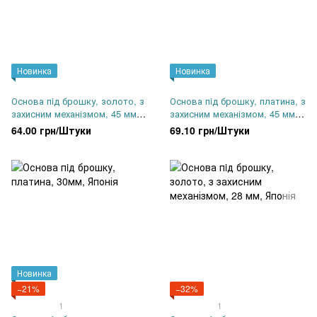
Новинка
Новинка
Основа пiд брошку, золото, з
Основа пiд брошку, платина, з
захисним механізмом, 45 мм,
захисним механізмом, 45 мм,
Японія
Японія
64.00 грн/Штуки
69.10 грн/Штуки
Новинка
−21%
−32%
1
1