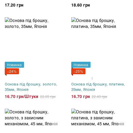
механізмом, 28 мм, Японія
17.20 грн
18.60 грн
Новинка
Новинка
−24%
−25%
1
Основа пiд брошку, золото,
Основа пiд брошку, платина,
35мм, Японія
35мм, Японія
16.70 грн/Штуки
16.70 грн
22.05 грн
22.40 грн