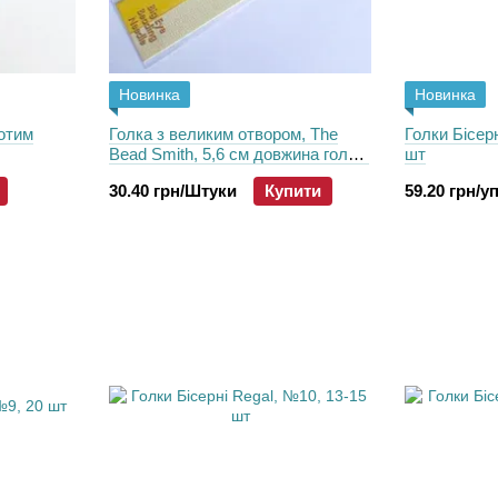
Новинка
Новинка
лотим
Голка з великим отвором, The
Голки Бісер
Bead Smith, 5,6 см довжина голки,
шт
5 см довжина отвору
30.40 грн/Штуки
Купити
59.20 грн/уп