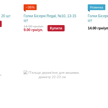
−36%
Новинка
, 20 шт
Голки Бісерні Regal, №10, 13-15
Голки Бісер
шт
шт
14.00 грн/уп.
Купити
14.00 грн/уп
9.00 грн/уп.