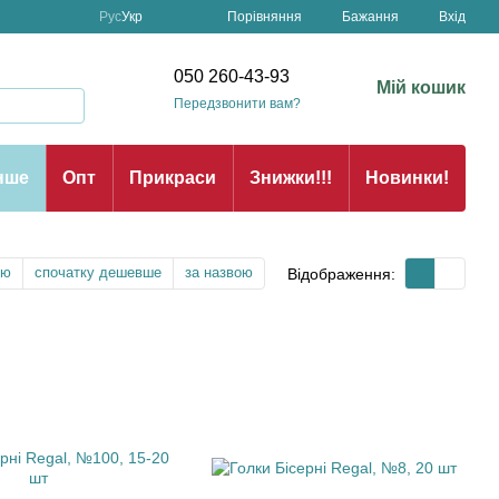
Порівняння
Рус
Укр
Бажання
Вхід
н
050 260-43-93
Мій кошик
Передзвонити вам?
нше
Опт
Прикраси
Знижки!!!
Новинки!
тю
спочатку дешевше
за назвою
Відображення: