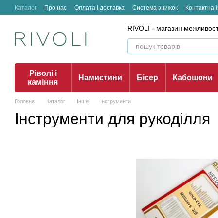
Перейти до основного контенту
Каталог
Про нас
Оплата і доставка
Система знижок
Контактна 
RIVOLI - магазин можливост
Ріволі і
Намистини
Бісер
Кабошони
каміння
Головна
Каталог
Інше
Інструменти
Інструменти для рукоділля