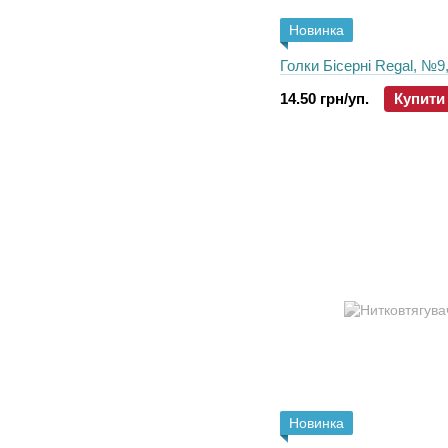
Новинка
Голки Бісерні Regal, №9
14.50 грн/уп.
Купити
Новинка