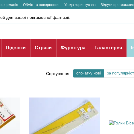
інформація
Обмін та повернення
Угода користувача
Відгуки про магази
ей для вашої невгамовної фантазії.
Підвіски
Стрази
Фурнітура
Галантерея
І
спочатку нові
за популярніс
Сортування: