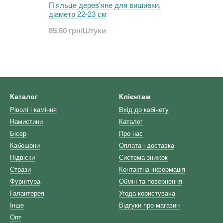
П'яльце дерев'яне для вишивки,
діаметр 22-23 см
85.60 грн/Штуки
Каталог
Клієнтам
Ріволі і каміння
Вхід до кабінету
Намистини
Каталог
Бісер
Про нас
Кабошони
Оплата і доставка
Підвіски
Система знижок
Стрази
Контактна інформація
Фурнітура
Обмін та повернення
Галантерея
Угода користувача
Інше
Відгуки про магазин
Опт