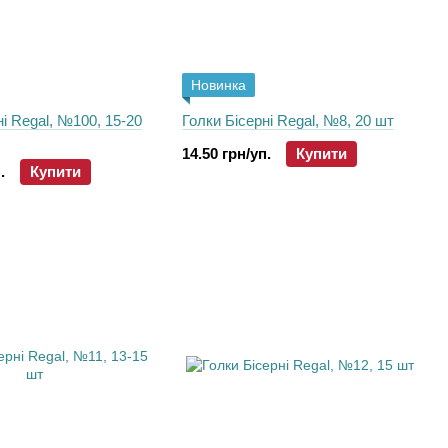
Новинка
ні Regal, №100, 15-20
Голки Бісерні Regal, №8, 20 шт
14.50 грн/уп.
Купити
.
Купити