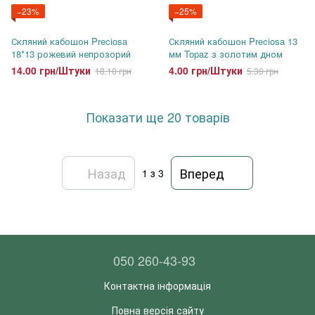
−23%
−25%
Скляний кабошон Preciosa
Скляний кабошон Preciosa 13
18*13 рожевий непрозорий
мм Topaz з золотим дном
14.00 грн/Штуки
4.00 грн/Штуки
18.10 грн
5.30 грн
Показати ще 20 товарів
Назад
Вперед
1
з 3
050 260-43-93
Контактна інформація
Повна версія сайту