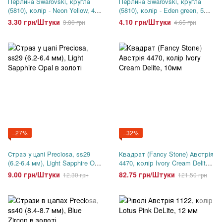
Перлина Swarovski, кругла
Перлина Swarovski, кругла
(5810), колір - Neon Yellow, 4
(5810), колір - Eden green, 5
мм
мм
3.30 грн/Штуки
4.10 грн/Штуки
3.80 грн
4.65 грн
−27%
−32%
Страз у цапі Preciosa, ss29
Квадрат (Fancy Stone) Австрія
(6.2-6.4 мм), Light Sapphire Opal
4470, колір Ivory Cream Delite,
в золоті
10мм
9.00 грн/Штуки
82.75 грн/Штуки
12.30 грн
121.50 грн