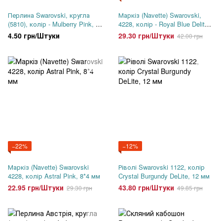
Перлина Swarovski, кругла
Маркіз (Navette) Swarovski,
(5810), колір - Mulberry Pink, 5
4228, колір - Royal Blue Delite,
мм
10*5 мм
4.50 грн/Штуки
29.30 грн/Штуки
42.00 грн
−22%
−12%
Маркіз (Navette) Swarovski
Ріволі Swarovski 1122, колір
4228, колір Astral Pink, 8*4 мм
Crystal Burgundy DeLite, 12 мм
22.95 грн/Штуки
43.80 грн/Штуки
29.30 грн
49.85 грн