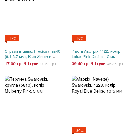
−17%
−15%
Стрази в цапах Preciosa, ss40
Ріволі Австрія 1122, колір
(8.4-8.7 мм), Blue Zircon в
Lotus Pink DeLite, 12 мм
золоті
17.00 грн/Штуки
39.40 грн/Штуки
20.50 грн
46.35 грн
−30%