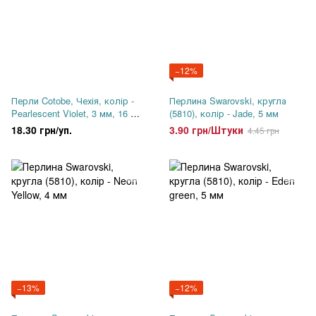
−12%
Перли Cotobe, Чехія, колір -
Перлина Swarovski, кругла
Pearlescent Violet, 3 мм, 16 шт
(5810), колір - Jade, 5 мм
упаковка
18.30 грн/уп.
3.90 грн/Штуки
4.45 грн
−13%
−12%