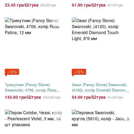
Ignite, 8 мм
23.45 грн/Штуки
61.90 грн/Штуки
29.95 грн
87.75 грн
−12%
−12%
Трикутник (Fancy Stone)
Овал (Fancy Stone) Swarovski,
Swarovski, 4706, колір Rose
(4120), колір Emerald Diamond
Patina, 12 мм
Touch Light, 8*6 мм
143.60 грн/Штуки
54.00 грн/Штуки
163.20 грн
61.30 грн