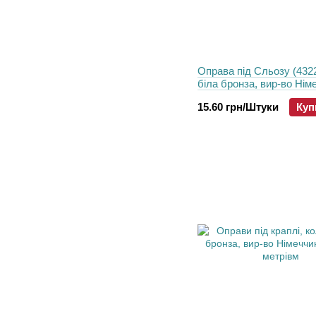
Оправа під Сльозу (4322)
біла бронза, вир-во Нім
14*7 мм
15.60 грн/Штуки
Куп