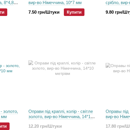
, 8*4,8
вир-во Німеччина, 10*7 мм
срібло, вир
ти
7.50 грн/Штуки
Купити
9.80 грн/Ш
 - золото,
Оправи пiд краплі, колір - світле
Оправы під к
0 мм
золото, вир-во Німеччина, 14*10
вир-во Німе
метрівм
ити
12.20 грн/Штуки
17.80 грн/