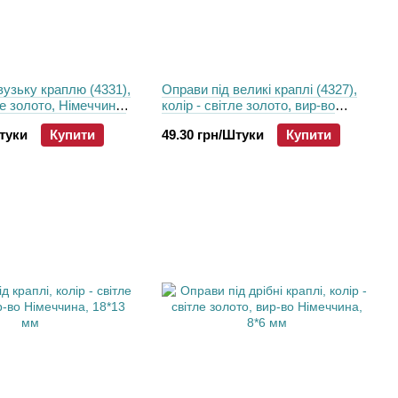
вузьку краплю (4331),
Оправи пiд великі краплі (4327),
ле золото, Німеччина,
колір - світле золото, вир-во
Німеччина, 30*20 мм
Штуки
Купити
49.30 грн/Штуки
Купити