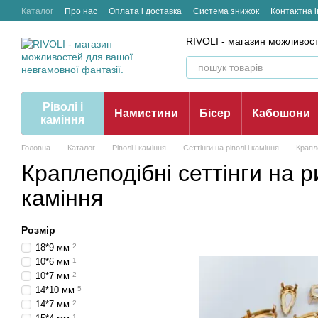
Перейти до основного контенту
Каталог
Про нас
Оплата і доставка
Система знижок
Контактна 
RIVOLI - магазин можливост
Ріволі і
Намистини
Бісер
Кабошони
каміння
Головна
Каталог
Ріволі і каміння
Сеттінги на ріволі і каміння
Крапле
Краплеподібні сеттінги на р
каміння
Розмір
18*9 мм
2
10*6 мм
1
10*7 мм
2
14*10 мм
5
14*7 мм
2
1