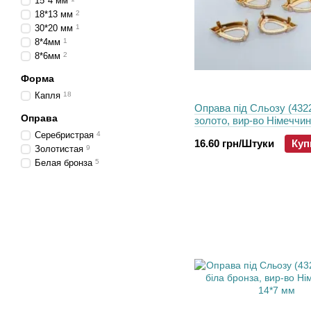
15*4 мм
18*13 мм
2
30*20 мм
1
8*4мм
1
8*6мм
2
Форма
Капля
18
Оправа під Сльозу (4322)
Оправа
золото, вир-во Німеччин
мм
Серебристрая
4
16.60 грн/Штуки
Куп
Золотистая
9
Белая бронза
5