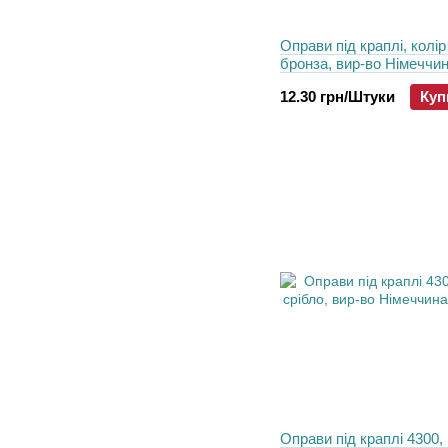
Оправи пiд краплі, колір 
бронза, вир-во Німеччин
метрівм
12.30 грн/Штуки
Куп
Оправи пiд краплі 4300, 