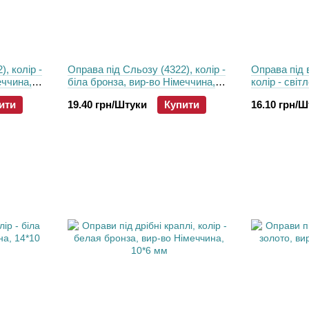
, колір -
Оправа під Сльозу (4322), колір -
Оправа під 
еччина,
біла бронза, вир-во Німеччина,
колір - світ
18*9 мм
15*4 мм
ити
19.40 грн/Штуки
Купити
16.10 грн/