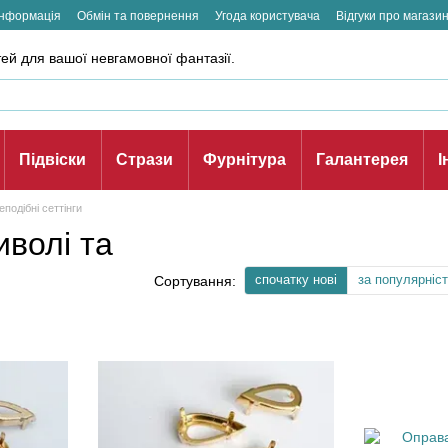
інформація
Обмін та повернення
Угода користувача
Відгуки про магази
ей для вашої невгамовної фантазії.
Підвіски
Стрази
Фурнітура
Галантерея
І
подібні сеттінги
иволі та
спочатку нові
за популярніс
Сортування: