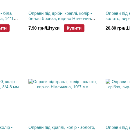
- біла
Оправи пiд дрібні краплі, колір -
Оправи пiд к
а, 14*10
белая бронза, вир-во Німеччина,
золото, вир
10*6 мм
мм
ити
7.90 грн/Штуки
Купити
20.80 грн/
колір -
Оправи пiд краплі, колір - золото,
Оправи пiд д