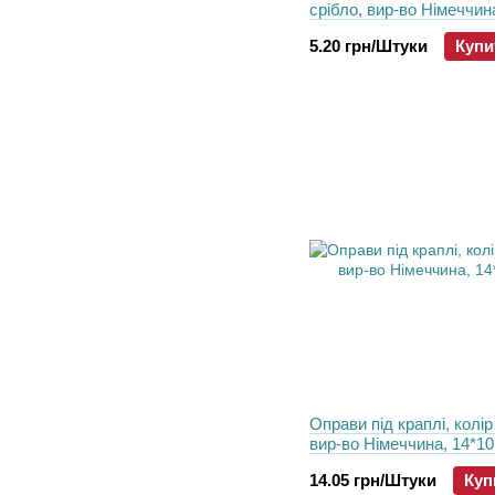
срібло, вир-во Німеччина
мм
5.20 грн/Штуки
Купи
Оправи пiд краплі, колір
вир-во Німеччина, 14*1
14.05 грн/Штуки
Куп