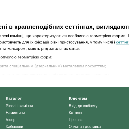
ені в краплеподібних сеттінгах, виглядаю
талеві камінці, що характеризуються особливою геометрією форми. 
истовують для їх фіксації різні пристосування, у тому числі і
сеттінг
та кольором, мають ряд загальних ознак:
оопуклою геометрією форм;
крита спеціальним (дзеркальним) металевим покриттям;
и можуть характеризуватись різноманітним огранюванням.
сяйво
каменів ріволі
обумовлено особливою геометрією їх ограновува
либину, чистоту кольору і мерехтливе сяйво, аналогічне виблиску д
іволі з кольорового скла вимагають гідного оформлення.
Каталог
Клієнтам
Ріволі і каміння
Вхід до кабінету
Намистини
Каталог
ріпити краплинне каміння в авторському в
Бісер
Про нас
Кабошони
Оплата і доставка
іку бісероплетіння, за рахунок якої він надійно фіксує ріволі у сво