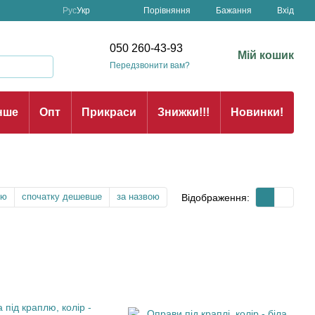
Порівняння
Рус
Укр
Бажання
Вхід
н
050 260-43-93
Мій кошик
Передзвонити вам?
нше
Опт
Прикраси
Знижки!!!
Новинки!
тю
спочатку дешевше
за назвою
Відображення: