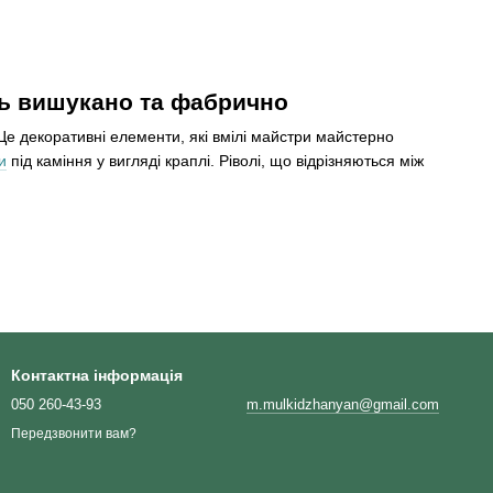
ть вишукано та фабрично
Це декоративні елементи, які вмілі майстри майстерно
и
під каміння у вигляді краплі. Ріволі, що відрізняються між
ння. Відбиваючись у дзеркальному покритті тильного боку,
орогоцінного та напівдорогоцінного каміння. Подібно до
Контактна інформація
050 260-43-93
m.mulkidzhanyan@gmail.com
Передзвонити вам?
иробі?
їй роботі. Дрібне каміння, звичайно ж, можна приклеїти, але при