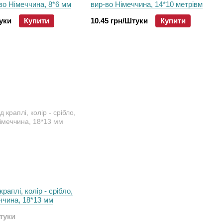
-во Німеччина, 8*6 мм
вир-во Німеччина, 14*10 метрівм
туки
Купити
10.45 грн/Штуки
Купити
раплі, колір - срібло,
ччина, 18*13 мм
Штуки