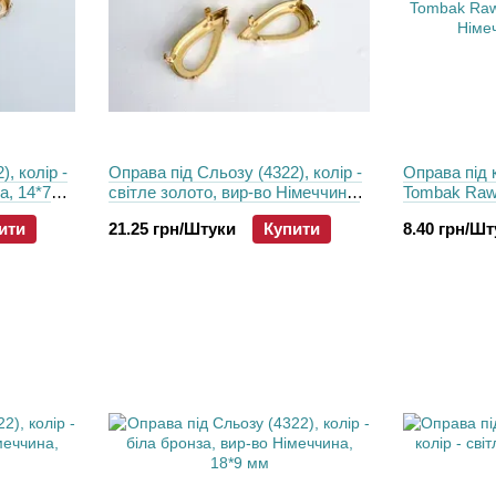
, колір -
Оправа під Сльозу (4322), колір -
Оправа під 
а, 14*7
світле золото, вир-во Німеччина,
Tombak Raw 
18*9 мм
Німеччина, 
ити
21.25 грн/Штуки
Купити
8.40 грн/Ш