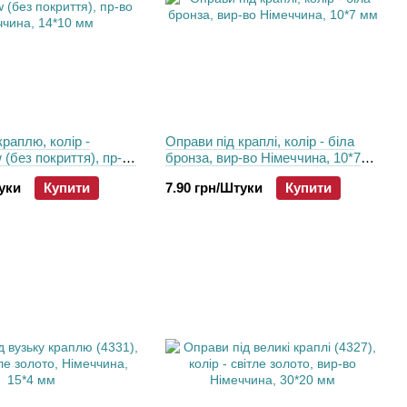
краплю, колір -
Оправи під краплі, колір - біла
(без покриття), пр-во
бронза, вир-во Німеччина, 10*7
14*10 мм
мм
туки
Купити
7.90 грн/Штуки
Купити