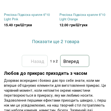
Preciosa Підвіска крапля 6*10
Preciosa Підвіска крапля 6*10
Light Pink
Light Orange
15.40 грн/Штуки
12.00 грн/Штуки
Показати ще 2 товара
Назад
Вперед
1
з 2
Любов до прикрас приходить з часом
Дозріває всередині і боязко дає про себе знати, коли ми
вперше об'єднуємо елементи для виготовлення прикрас. Це
чарівний момент, коли непомітні окремі намистини
перетворюються в прикрасу, яку ми любимо носити.
Задоволення першими ефектами приходить швидко, і, перш
ніж ми це усвідомлюємо, на наш творчий стіл потрапляють
такі набори каменів, намистин, бісеру. Зазвичай ідеї