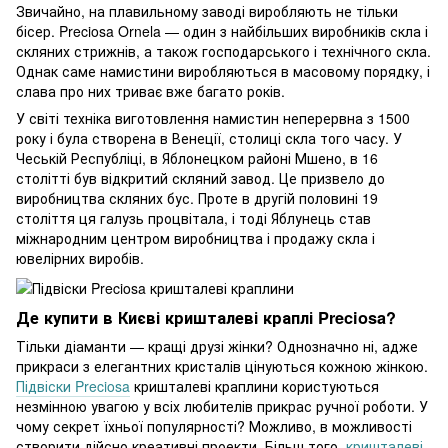
Звичайно, на плавильному заводі виробляють не тільки
бісер. Preciosa Ornela — один з найбільших виробників скла і
скляних стрижнів, а також господарського і технічного скла.
Однак саме намистини виробляються в масовому порядку, і
слава про них триває вже багато років.
У світі техніка виготовлення намистин неперервна з 1500
року і була створена в Венеції, столиці скла того часу. У
Чеській Республіці, в Яблонецком районі Мшено, в 16
столітті був відкритий скляний завод. Це призвело до
виробництва скляних бус. Проте в другій половині 19
століття ця галузь процвітала, і тоді Яблунець став
міжнародним центром виробництва і продажу скла і
ювелірних виробів.
Де купити в Києві кришталеві краплі Preciosa?
Тільки діаманти — кращі друзі жінки? Однозначно ні, адже
прикраси з елегантних кристалів цінуються кожною жінкою.
Підвіски Preciosa
кришталеві краплини користуються
незмінною увагою у всіх любителів прикрас ручної роботи. У
чому секрет їхньої популярності? Можливо, в можливості
створити дійсно креативні проекти. Більш того,
кришталеві