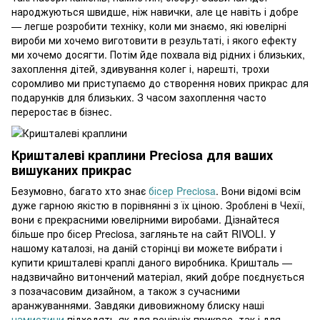
народжуються швидше, ніж навички, але це навіть і добре
— легше розробити техніку, коли ми знаємо, які ювелірні
вироби ми хочемо виготовити в результаті, і якого ефекту
ми хочемо досягти. Потім йде похвала від рідних і близьких,
захоплення дітей, здивування колег і, нарешті, трохи
соромливо ми приступаємо до створення нових прикрас для
подарунків для близьких. З часом захоплення часто
переростає в бізнес.
Кришталеві краплини Preciosa для ваших
вишуканих прикрас
Безумовно, багато хто знає
бісер Preciosa
. Вони відомі всім
дуже гарною якістю в порівнянні з їх ціною. Зроблені в Чехії,
вони є прекрасними ювелірними виробами. Дізнайтеся
більше про бісер Preciosa, загляньте на сайт RIVOLI. У
нашому каталозі, на даній сторінці ви можете вибрати і
купити кришталеві краплі даного виробника. Кришталь —
надзвичайно витончений матеріал, який добре поєднується
з позачасовим дизайном, а також з сучасними
аранжуваннями. Завдяки дивовижному блиску наші
намистини
підходять як для вечірніх прикрас, так і для