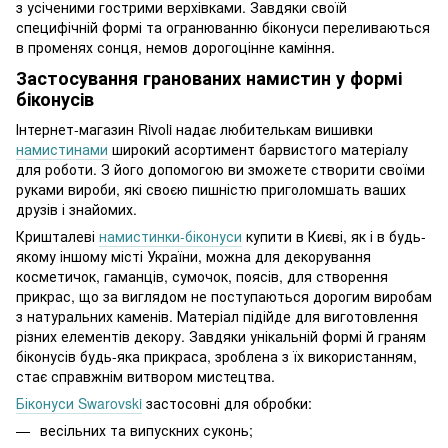
з усіченими гострими верхівками. Завдяки своїй
специфічній формі та огранюванню біконуси переливаються
в променях сонця, немов дорогоцінне каміння.
Застосування гранованих намистин у формі
біконусів
Інтернет-магазин Rivoli надає любителькам вишивки
намистинами
широкий асортимент барвистого матеріалу
для роботи. З його допомогою ви зможете створити своїми
руками вироби, які своєю пишністю приголомшать ваших
друзів і знайомих.
Кришталеві
намистинки-біконуси
купити в Києві, як і в будь-
якому іншому місті України, можна для декорування
косметичок, гаманців, сумочок, поясів, для створення
прикрас, що за виглядом не поступаються дорогим виробам
з натуральних каменів. Матеріал підійде для виготовлення
різних елементів декору. Завдяки унікальній формі й граням
біконусів будь-яка прикраса, зроблена з їх використанням,
стає справжнім витвором мистецтва.
Біконуси Swarovski
застосовні для обробки:
весільних та випускних суконь;