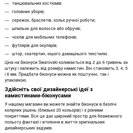
танцювальних костюмів;
головних уборів;
сережок, браслетів, кольє ручної роботи;
шпильок для волосся або обручів;
чохлів для мобільних телефонів;
футлярів для окулярів;
штор, скатертин, іншого домашнього текстилю.
Ціна на біконуси Swarovski коливається від 2 до 6 гривень за
штуку і залежить від розміру намистин. Він становить 3, 4, 5
і 6 мм. Придбати біконуси можна як поштучно, так і
упаковкою.
Здійсніть свої дизайнерські ідеї з
намистинами-біконусами
У нашому магазині ви можете знайти біконуси в безлічі
колірних рішень (близько 20 кольорів) і з різними
покриттями. Все це дає широкий простір для безмежного
польоту фантазії і втілення в життя оригінальних
дизайнерських задумів.