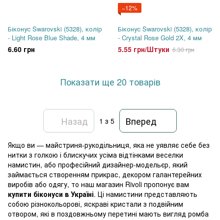
−12%
Біконус Swarovski (5328), колір
Біконус Swarovski (5328), колір
- Light Rose Blue Shade, 4 мм
- Crystal Rose Gold 2X, 4 мм
6.60 грн
5.55 грн/Штуки
6.30 грн
Показати ще 20 товарів
Назад
Вперед
1
з 5
Якщо ви — майстриня-рукодільниця, яка не уявляє себе без
нитки з голкою і блискучих усіма відтінками веселки
намистин, або професійний дизайнер-модельєр, який
займається створенням прикрас, декором галантерейних
виробів або одягу, то наш магазин Rivoli пропонує вам
купити біконуси в Україні
. Ці намистини представляють
собою різнокольорові, яскраві кристали з подвійним
отвором, які в поздовжньому перетині мають вигляд ромба