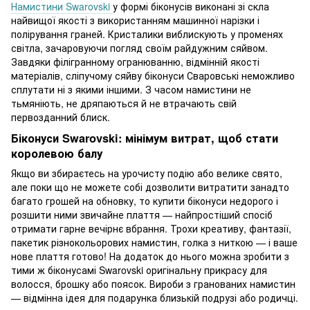
Намистини Swarovski
у формі біконусів виконані зі скла
найвищої якості з використанням машинної нарізки і
полірування граней. Кристалики виблискують у променях
світла, зачаровуючи погляд своїм райдужним сяйвом.
Завдяки філігранному огранюванню, відмінній якості
матеріалів, сліпучому сяйву біконуси Сваровські неможливо
сплутати ні з якими іншими. З часом намистини не
тьмяніють, не дряпаються й не втрачають свій
первозданний блиск.
Біконуси Swarovski: мінімум витрат, щоб стати
королевою балу
Якщо ви збираєтесь на урочисту подію або велике свято,
але поки що не можете собі дозволити витратити занадто
багато грошей на обновку, то купити біконуси недорого і
розшити ними звичайне плаття — найпростіший спосіб
отримати гарне вечірнє вбрання. Трохи креативу, фантазії,
пакетик різнокольорових намистин, голка з ниткою — і ваше
нове плаття готово! На додаток до нього можна зробити з
тими ж біконусамі Swarovski оригінальну прикрасу для
волосся, брошку або поясок. Вироби з гранованих намистин
— відмінна ідея для подарунка близькій подрузі або родичці.