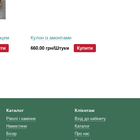
рцем
Кулон із амонітами
ити
660.00 грн/Штуки
Купити
Каталог
Клієнтам
Ріволі і каміння
Вхід до кабінету
Намистини
Каталог
Бісер
Про нас