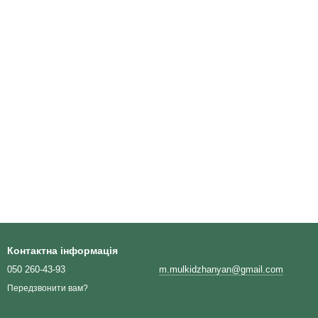
Контактна інформація
050 260-43-93
m.mulkidzhanyan@gmail.com
Передзвонити вам?