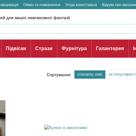
інформація
Обмін та повернення
Угода користувача
Відгуки про магази
ей для вашої невгамовної фантазії.
Підвіски
Стрази
Фурнітура
Галантерея
І
спочатку нові
за популярніс
Сортування: