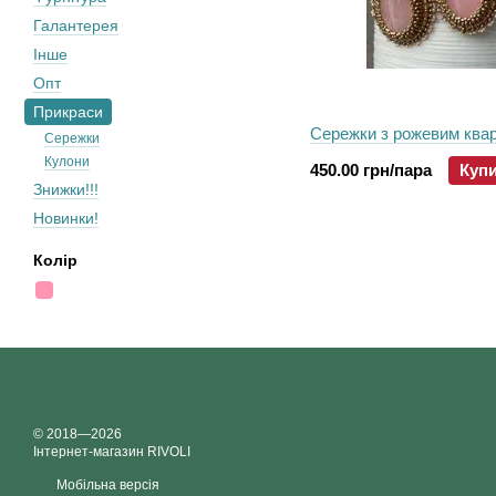
Галантерея
Інше
Опт
Прикраси
Сережки з рожевим ква
Сережки
Кулони
450.00 грн/пара
Куп
Знижки!!!
Новинки!
Колір
© 2018—2026
Інтернет-магазин RIVOLI
Мобільна версія