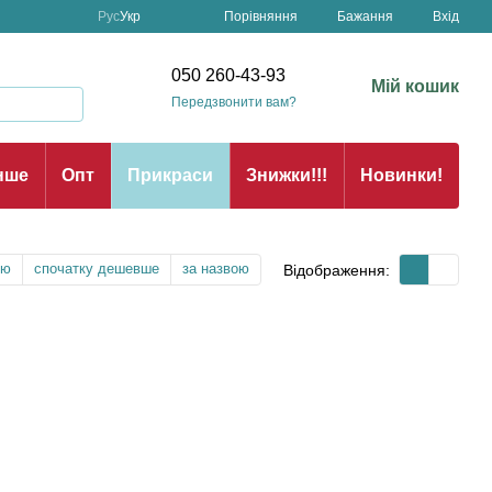
Порівняння
Рус
Укр
Бажання
Вхід
н
050 260-43-93
Мій кошик
Передзвонити вам?
нше
Опт
Прикраси
Знижки!!!
Новинки!
тю
спочатку дешевше
за назвою
Відображення: