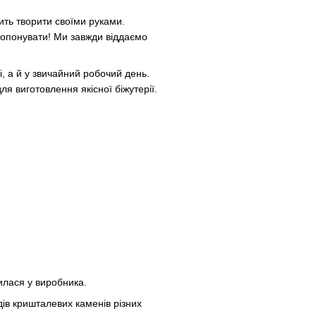
ить творити своїми руками.
пропонувати! Ми завжди віддаємо
.
і, а й у звичайний робочий день.
я виготовлення якісної біжутерії.
илася у виробника.
идів кришталевих каменів різних