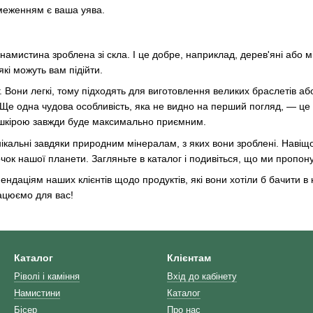
меженням є ваша уява.
а намистина зроблена зі скла. І це добре, наприклад, дерев'яні або
які можуть вам підійти.
. Вони легкі, тому підходять для виготовлення великих браслетів а
 Ще одна чудова особливість, яка не видно на перший погляд, — це
з шкірою завжди буде максимально приємним.
нікальні завдяки природним мінералам, з яких вони зроблені. Навіщ
к нашої планети. Загляньте в каталог і подивіться, що ми пропон
ндаціям наших клієнтів щодо продуктів, які вони хотіли б бачити в 
рацюємо для вас!
Каталог
Клієнтам
Ріволі і каміння
Вхід до кабінету
Намистини
Каталог
Бісер
Про нас