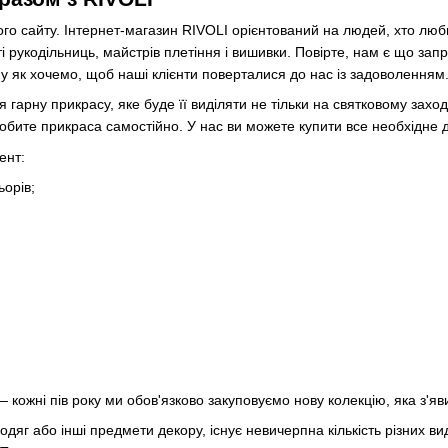
ого сайту. Інтернет-магазин RIVOLI орієнтований на людей, хто люб
ті рукодільниць, майстрів плетіння і вишивки. Повірте, нам є що за
у як хочемо, щоб наші клієнти поверталися до нас із задоволенням
 гарну прикрасу, яке буде її виділяти не тільки на святковому заход
обите прикраса самостійно. У нас ви можете купити все необхідне дл
ент:
ьорів;
 кожні пів року ми обов'язково закуповуємо нову колекцію, яка з'яв
 одяг або інші предмети декору, існує невичерпна кількість різних в