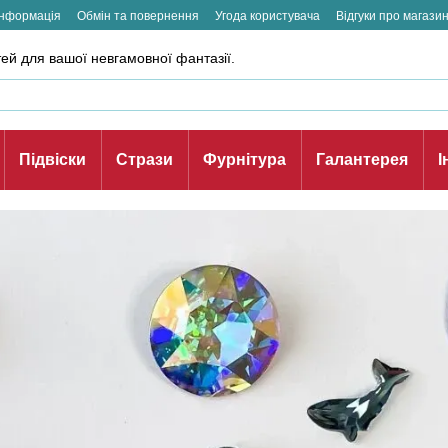
інформація
Обмін та повернення
Угода користувача
Відгуки про магази
ей для вашої невгамовної фантазії.
Підвіски
Стрази
Фурнітура
Галантерея
І