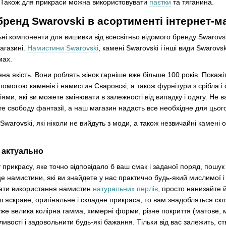
тів. Також для прикраси можна використовувати
паєтки
та тяганина.
бренд Swarovski в асортименті інтернет-м
ьні компоненти для вишивки від всесвітньо відомого бренду Swarovs
агазині.
Намистини Swarovski
, камені Swarovski і інші види Swarovs
мах.
а якість. Вони роблять жінок гарніше вже більше 100 років. Покажіть 
опомогою каменів і намистин Сваровскі, а також фурнітури з срібла і 
ями, які ви можете змінювати в залежності від випадку і одягу. Не 
те свободу фантазії, а наш магазин надасть все необхідне для цього
warovski, які ніколи не вийдуть з моди, а також незвичайні камені 
 актуально
прикрасу, яке точно відповідало б ваш смак і заданої поряд, пошук ч
е намистини, які ви знайдете у нас практично будь-який мислимої 
ати використання намистин
натуральних перлів
, просто нанизайте 
 яскраве, оригінальне і складне прикраса, то вам знадобляться ск
уже велика колірна гамма, химерні форми, різне покриття (матове,
вості і задовольнити будь-які бажання. Тільки від вас залежить, с