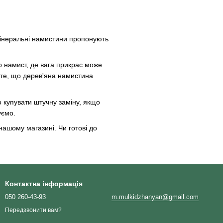
 мінеральні намистини пропонують
бо намист, де вага прикрас може
 те, що дерев'яна намистина
о купувати штучну заміну, якщо
уємо.
нашому магазині. Чи готові до
Контактна інформація
050 260-43-93
m.mulkidzhanyan@gmail.com
Передзвонити вам?