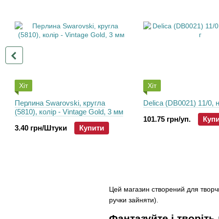
Хіт
Хіт
Перлина Swarovski, кругла
Delica (DB0021) 11/0, н
(5810), колір - Vintage Gold, 3 мм
101.75 грн/уп.
Куп
3.40 грн/Штуки
Купити
Цей магазин створений для творчи
ручки зайняти).
Фантазуйте і творіть