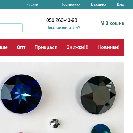
Порівняння
Рус
Укр
Бажання
Вхід
н
050 260-43-93
Мій кошик
Передзвонити вам?
нше
Опт
Прикраси
Знижки!!!
Новинки!