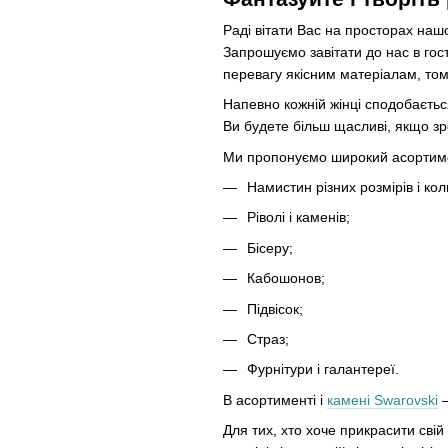
Раді вітати Вас на просторах наш
Запрошуємо завітати до нас в гос
перевагу якісним матеріалам, том
Напевно кожній жінці сподобається
Ви будете більш щасливі, якщо зр
Ми пропонуємо широкий асортим
Намистин різних розмірів і кол
Ріволі і каменів;
Бісеру;
Кабошонов;
Підвісок;
Страз;
Фурнітури і галантереї.
В асортименті і
камені Swarovski
—
Для тих, хто хоче прикрасити свій