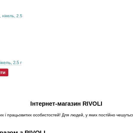
ікель, 2.5 г
ити
Інтернет-магазин RIVOLI
х і працьовитих особистостей! Для людей, у яких постійно чешуться
 разом з RIVOLI