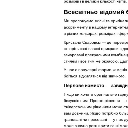
розмірів і в великій кількості кві
Всесвітньо відомий 
Ми пропонуємо якісні та оригінал
асортименту в нашому інтернет-м
в різних кольорах, розмірах і фор
Кристали Сваровскі — це перевірен
створіть свої власні прикраси з д
зачаровані прекрасними комбінаці
стилем і все тим же окрасою. Дай
У нас є популярні форми каменів S
боїться відхилятися від звичного.
Перлове намисто — завжди
Якщо ви хочете оригінальне гарну 
безуспішним. Просте рішення — ц
Універсальним рішенням може ст
вам довжини. Якщо потрібно більш
грановані чи пресовані — у них д
може значно розширити ваші можли