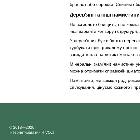
браслет або сережки. Єдиним об
Дерев'яні та інші намистини
Не всі золото блищить, і не кожн
інші варіанти кольору і структури, 
У дерев'яних бус є багато переваг
турбувати при тривалому носінні.
завжди тепла на дотик і контакт 
Мінеральні (кам'яні) намистини у
можна отримати справжній шматочо
Пам'ятайте, ми завжди раді рекоме
спілкування, цінуємо кожного і п
© 2018—2026
Інтернет-магазин RIVOLI