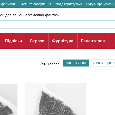
інформація
Обмін та повернення
Угода користувача
Відгуки про магази
ей для вашої невгамовної фантазії.
Підвіски
Стрази
Фурнітура
Галантерея
І
спочатку нові
за популярніс
Сортування: