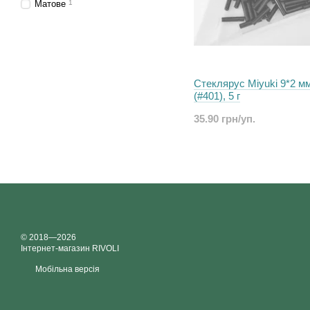
Матове
1
Стеклярус Miyuki 9*2 м
(#401), 5 г
35.90 грн/уп.
© 2018—2026
Інтернет-магазин RIVOLI
Мобільна версія