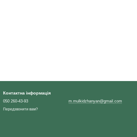
Контактна інформація
050 260-43-93
m.mulkidzhanyan@gmail.com
Передзвонити вам?