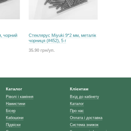
м, чорний
Стеклярус Miyuki 9*2 мм, металік
чорниця (#452), 5 г
35.90 грн/уп.
Каталог
Клієнтам
Ріволі і каміння
Вхід до кабінету
Намистини
Каталог
Бісер
Про нас
Кабошони
Оплата і доставка
Підвіски
Система знижок