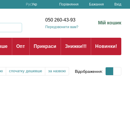
Порівняння
Рус
Укр
Бажання
Вхід
н
050 260-43-93
Мій кошик
Передзвонити вам?
нше
Опт
Прикраси
Знижки!!!
Новинки!
тю
спочатку дешевше
за назвою
Відображення: