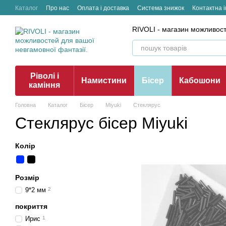
Перейти до основного контенту
Каталог
Про нас
Оплата і доставка
Система знижок
Контактна 
RIVOLI - магазин можливост
Ріволі і
Намистини
Бісер
Кабошони
каміння
Головна
Каталог
Бісер
Miyuki
Стеклярус
Стеклярус бісер Miyuki
Колір
Розмір
9*2 мм
2
покриття
Ирис
1