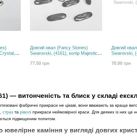
es)
Довгий овал (Fancy Stones)
Довгий овал
Crystal,
Swarovski, (4161), колір Majestic
Swarovski, (
Blue, 15*5 мм
15*5 мм
77.50 грн
78.00 грн
61) — витонченість та блиск у складі екск
изовані фабричні прикраси не цікаві, вони вважають за краще вигот
,
страз
та
ріволі
прикраси неймовірної краси. Для деяких із них це 
уються підвищеним попитом.
 ювелірне каміння у вигляді довгих крис