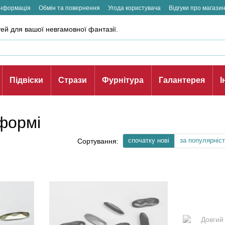
інформація
Обмін та повернення
Угода користувача
Відгуки про магази
ей для вашої невгамовної фантазії.
Підвіски
Стрази
Фурнітура
Галантерея
І
 формі
спочатку нові
за популярніс
Сортування: