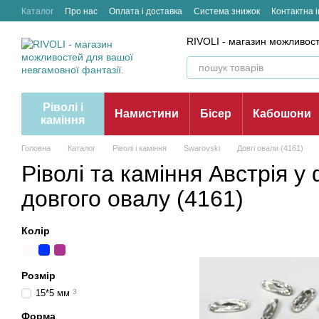
Перейти до основного контенту
Каталог
Про нас
Оплата і доставка
Система знижок
Контактна 
RIVOLI - магазин можливост
Ріволі і
Намистини
Бісер
Кабошони
каміння
Головна
Каталог
Ріволі і каміння
Swarovski
Довгі овали (4161)
Ріволі та каміння Австрія у
довгого овалу (4161)
Колір
Розмір
15*5 мм
3
Форма