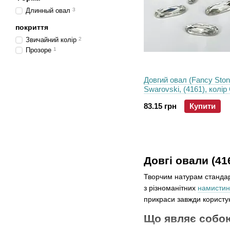
Длинный овал
3
покриття
Звичайний колір
2
Прозоре
1
Довгий овал (Fancy Ston
Swarovski, (4161), колір 
15*5 мм
83.15 грн
Купити
Довгі овали (41
Творчим натурам стандарт
з різноманітних
намистин
прикраси завжди корист
Що являє собою