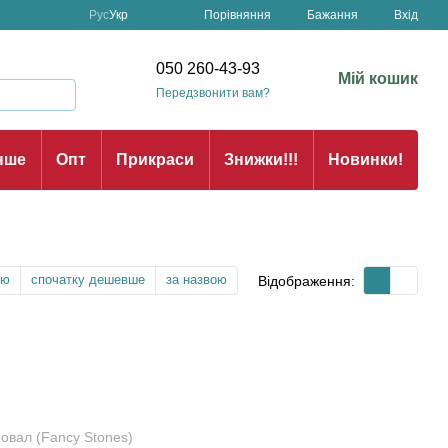
Порівняння
Рус
Укр
Бажання
Вхід
н
050 260-43-93
Мій кошик
Передзвонити вам?
нше
Опт
Прикраси
Знижки!!!
Новинки!
тю
спочатку дешевше
за назвою
Відображення: