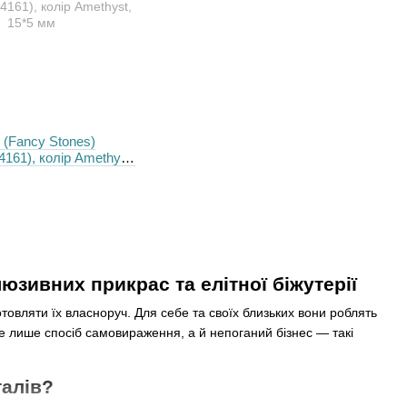
 (Fancy Stones)
4161), колір Amethyst,
люзивних прикрас та елітної біжутерії
овляти їх власноруч. Для себе та своїх близьких вони роблять
не лише спосіб самовираження, а й непоганий бізнес — такі
талів?