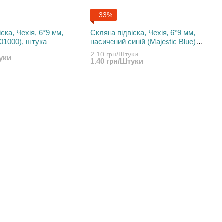
−33%
ска, Чехія, 6*9 мм,
Скляна підвіска, Чехія, 6*9 мм,
(01000), штука
насичений синій (Majestic Blue)
прозорий (30080), штука
2.10 грн/Штуки
туки
1.40 грн/Штуки