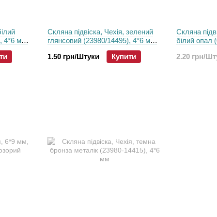
білий
Скляна підвіска, Чехія, зелений
Скляна підві
, 4*6 мм,
глянсовий (23980/14495), 4*6 мм,
білий опал 
шт
ти
1.50 грн/Штуки
Купити
2.20 грн/Ш