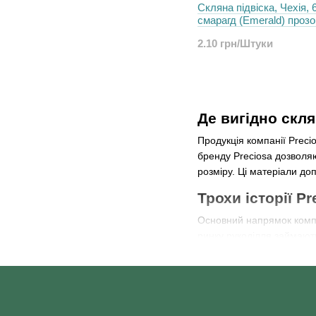
Скляна підвіска, Чехія, 
смарагд (Emerald) проз
(60230), штука
2.10 грн/Штуки
Де вигідно скля
Продукція компанії Preci
бренду Preciosa дозволяю
розміру. Ці матеріали до
Трохи історії Pr
Основний напрямок компа
ринку рукоділля займають
Компанія багато років сп
огранювання. У своїй дос