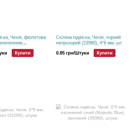
іска, Чехія, фіолетова
Скляна підвіска, Чехія, чорний
напиленням
непрозорий (23980), 4*6 мм, шт
6), 4*6 мм
туки
Купити
0.85 грн/Штуки
Купити