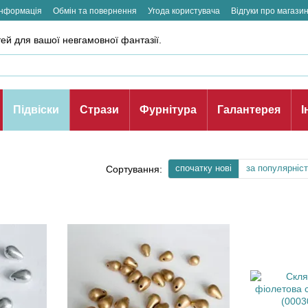
інформація
Обмін та повернення
Угода користувача
Відгуки про магази
ей для вашої невгамовної фантазії.
Підвіски
Стрази
Фурнітура
Галантерея
І
спочатку нові
за популярніс
Сортування: