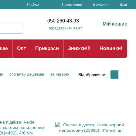
Порівняння
Рус
Укр
Бажання
Вхід
н
050 260-43-93
Мій кошик
Передзвонити вам?
нше
Опт
Прикраси
Знижки!!!
Новинки!
тю
спочатку дешевше
за назвою
Відображення: