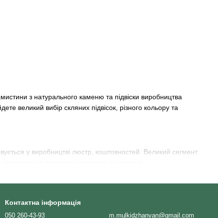
намистини з натурального каменю та підвіски виробництва
дете великий вибір скляних підвісок, різного кольору та
ується у виробництві люстр, коштовностей. Великий сегмент
декорування одягу та невеликих аксесуарів.
вироби відрізняються ідеальною якістю та точністю
Контактна інформація
роцесів та обробки скла.
050 260-43-93
m.mulkidzhanyan@gmail.com