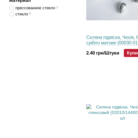
Материал
прессованное стекло
2
стекло
6
Скляна підвіска, Чехія, 
срібло матове (00030-01
штука
2.40 грн/Штуки
Купи