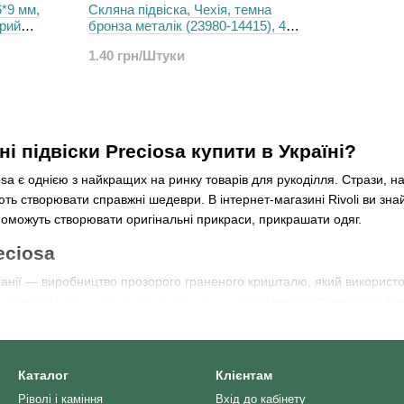
6*9 мм,
Скляна підвіска, Чехія, темна
орий
бронза металік (23980-14415), 4*6
мм
1.40 грн/Штуки
ні підвіски Preciosa купити в Україні?
osa є однією з найкращих на ринку товарів для рукоділля. Стрази, 
ть створювати справжні шедеври. В інтернет-магазині Rivoli ви знай
поможуть створювати оригінальні прикраси, прикрашати одяг.
eciosa
нії — виробництво прозорого граненого кришталю, який використов
 крихітні
стрази від компанії Preciosa
— вони використовуються для 
івпрацює з Технічним університетом, що в місті Люберець, тому всі 
Каталог
Клієнтам
лідницькій лабораторії ведуться дослідження нових технологічних п
Ріволі і каміння
Вхід до кабінету