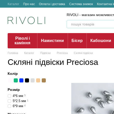
Перейти до основного контенту
Каталог
Про нас
Оплата і доставка
Система знижок
Контактна 
RIVOLI - магазин можливост
Ріволі і
Намистини
Бісер
Кабошони
каміння
Головна
Каталог
Підвіски
Preciosa
Скляні підвіски
Скляні підвіски Preciosa
Колір
Розмір
4*6 мм
5
5*2.5 мм
1
6*9 мм
4