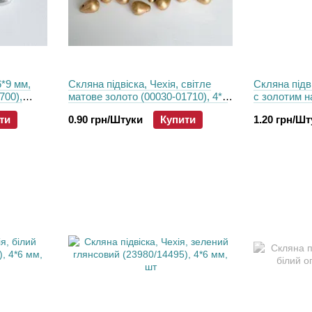
6*9 мм,
Скляна підвіска, Чехія, світле
Скляна підв
700),
матове золото (00030-01710), 4*6
с золотим 
мм
(00030/1449
ти
0.90 грн/Штуки
Купити
1.20 грн/Ш