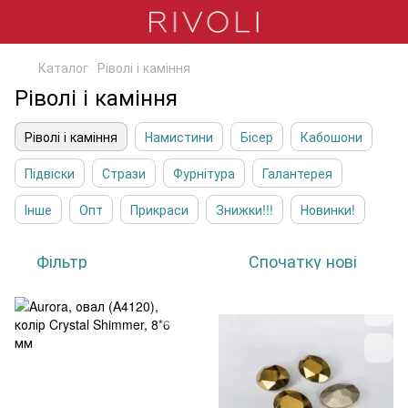
Каталог
Ріволі і каміння
Ріволі і каміння
Ріволі і каміння
Намистини
Бісер
Кабошони
Підвіски
Стрази
Фурнітура
Галантерея
Інше
Опт
Прикраси
Знижки!!!
Новинки!
Фільтр
Спочатку нові