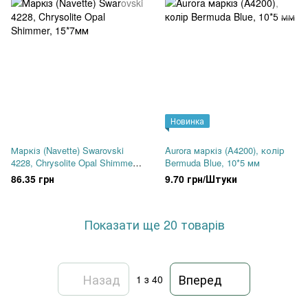
Новинка
Маркіз (Navette) Swarovski
Aurora маркіз (A4200), колір
4228, Chrysolite Opal Shimmer,
Bermuda Blue, 10*5 мм
15*7мм
86.35 грн
9.70 грн/Штуки
Показати ще 20 товарів
Назад
Вперед
1
з 40