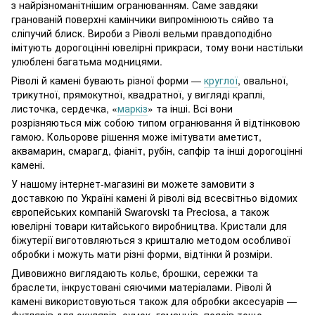
з найрізноманітнішим огранюванням. Саме завдяки
гранованій поверхні камінчики випромінюють сяйво та
сліпучий блиск. Вироби з Ріволі вельми правдоподібно
імітують дорогоцінні ювелірні прикраси, тому вони настільки
улюблені багатьма модницями.
Ріволі й камені бувають різної форми —
круглої
, овальної,
трикутної, прямокутної, квадратної, у вигляді краплі,
листочка, сердечка, «
маркіз
» та інші. Всі вони
розрізняються між собою типом огранювання й відтінковою
гамою. Кольорове рішення може імітувати аметист,
аквамарин, смарагд, фіаніт, рубін, сапфір та інші дорогоцінні
камені.
У нашому інтернет-магазині ви можете замовити з
доставкою по Україні камені й ріволі від всесвітньо відомих
європейських компаній Swarovski та Preсiosa, а також
ювелірні товари китайського виробництва. Кристали для
біжутерії виготовляються з кришталю методом особливої
обробки і можуть мати різні форми, відтінки й розміри.
Дивовижно виглядають кольє, брошки, сережки та
браслети, інкрустовані сяючими матеріалами. Ріволі й
камені використовуються також для обробки аксесуарів —
футлярів для окулярів, сумок, гаманців, поясів тощо.