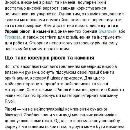
Вироби, виконані з ріволі та каменів, всупереч їхній
достатньо високій вартості завжди користувалися
величезною популярністю. Однак тим, хто вміє працювати з
такими матеріалами самостійно, нема чого переплачувати
за готові прикраси. Вам достатньо всього лише
купити в
Україні ріволі й камені
від знаменитих брендів
Swarovski
або
Preciosa
, а також сеттінги для їх зміцнення та інструменти
для роботи. Створити неповторну авторську річ під силу
навіть майстриням-початківцям.
Що таке ювелірні ріволі та каміння
Всі, хто захоплюється виготовленням ювелірних виробів
власними руками, хочуть підсумком своєї праці бачити
оригінальну, яскраву й цікаву прикрасу. Для цього
майстрині прагнуть придбати найкрасивіші та якісні
матеріали. Саме такими є Ріволі й каміння, купити в Києві та
інших містах які пропонує ця категорія інтернет-магазину
Rivoli.
Ріволі — чи не найпопулярніші компоненти сучасної
біжутерії. Зроблені вони у вигляді маленьких камінчиків з
двоопуклою геометрією. Одна зі сторін має конусоподібну
форму з металевим покриттям, а друга може бути виконана