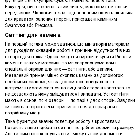
Біжутерія, виготовлена таким чином, має попит не тільки
серед жінок. Чоловіки теж із задоволенням носять шпильки
для краваток, запонки і персні, прикрашені камінням
Swarovski або Preciosa.
Сеттінг для каменів
На перший погляд може здатися, що мініатюрні матеріали
для рукоділля складні в роботі з причини відсутності в них
отворів для голки. Однак, якщо ви вирішите купити Ріволі й
камені в нашому магазині, то ми запропонуємо вам і
спеціальні оправи для них — сеттінги, або цапики.
Металевий тримач міцно охоплює камінь за допомогою
особливих «лапок», які за допомогою спеціального
інструменту загинаються на лицьовій стороні кристала та
не дозволяють йому зміщуватися і випадати. Усі сеттінги
мають в основі по 4 отвори — по парі з двох сторін. Завдяки
їм камінь в оправі легко пришивається до прикраси в
потрібному місці.
Така фурнітура значно полегшує роботу з кристалами.
Потрібно лише підібрати сеттінг потрібної форми та розміру.
Але і з цим наші консультанти зможуть вам допомогти.