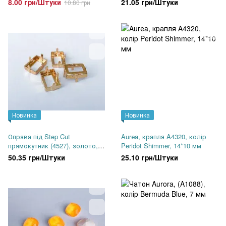
8.00 грн/Штуки
21.05 грн/Штуки
10.80 грн
Новинка
Новинка
Оправа під Step Cut
Aurеa, крапля A4320, колір
прямокутник (4527), золото,
Peridot Shimmer, 14*10 мм
14*10 мм
50.35 грн/Штуки
25.10 грн/Штуки