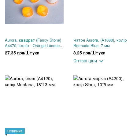
Aurora, квадрат (Fancy Stone)
Чатон Aurora, (A1088), колір
A4470, колір - Orange Lacquer
Bermuda Blue, 7 мм
Neon, 10 мм
27.35 грн/Штуки
8.25 грн/Штуки
Оптові ціни
Новинка