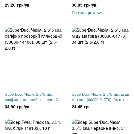
28171), 36 шт (2.5-2.6 г)
29.20 грн/уп.
30.85 грн/уп.
Оптові ціни
SuperDuo, Чехія, 2.5*5 мм,
SuperDuo, Чехія, 2.5*5 мм, мідь
сапфир прозорий глянсовий
матова (00030-01770), 34 шт
(30060-14400), 38 шт (2.5-2.6 г)
(2.5-2.6 г)
34.90 грн/уп.
24.45 грн