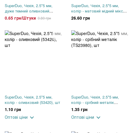
SuperDuo, Чехія, 2.5*5 мм,
SuperDuo, Чехія, 2.5*5 мм,
дуже темний оливковий
колір - матовий мідний мікс
матовий (79082MJT), шт
(00030-01640), 34 шт (2.5-2.6 г)
0.65 грн/Штуки
26.60 грн
0.80 грн
SuperDuo, Чехія, 2.5*5 мм,
SuperDuo, Чехія, 2.5*5 мм,
колір - оливковий (53420), шт
колір - срібний металік
(TS23980), шт
1.10 грн
1.35 грн
Оптові ціни
Оптові ціни