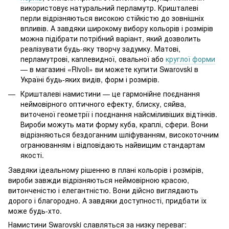
використовує натуральний перламутр. Кришталеві
перли відрізняються високою стійкістю до зовнішніх
впливів. А завдяки широкому вибору кольорів і розмірів
можна підібрати потрібний варіант, який дозволить
реалізувати будь-яку творчу задумку. Матові,
перламутрові, каплевидної, овальної або
круглої форми
— в магазині «Rivoli» ви можете купити Swarovski в
Україні будь-яких видів, форм і розмірів.
Кришталеві намистини — це гармонійне поєднання
неймовірного оптичного ефекту, блиску, сяйва,
виточеної геометрії і поєднання найсміливіших відтінків.
Вироби можуть мати форму куба, краплі, сфери. Вони
відрізняються бездоганним шліфуванням, високоточним
огранюванням і відповідають найвищим стандартам
якості.
Завдяки ідеальному рішенню в плані кольорів і розмірів,
вироби завжди відрізняються неймовірною красою,
витонченістю і елегантністю. Вони дійсно виглядають
дорого і благородно. А завдяки доступності, придбати їх
може будь-хто.
Намистини Swarovski славляться за низку переваг: