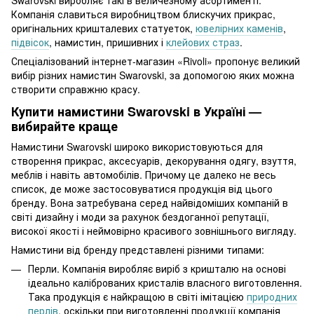
Swarovski виробляє такі в величезному асортименті.
Компанія славиться виробництвом блискучих прикрас,
оригінальних кришталевих статуеток,
ювелірних каменів
,
підвісок
, намистин, пришивних і
клейових страз
.
Спеціалізований інтернет-магазин «Rivoli» пропонує великий
вибір різних намистин Swarovski, за допомогою яких можна
створити справжню красу.
Купити намистини Swarovski в Україні —
вибирайте краще
Намистини Swarovski широко використовуються для
створення прикрас, аксесуарів, декорування одягу, взуття,
меблів і навіть автомобілів. Причому це далеко не весь
список, де може застосовуватися продукція від цього
бренду. Вона затребувана серед найвідоміших компаній в
світі дизайну і моди за рахунок бездоганної репутації,
високої якості і неймовірно красивого зовнішнього вигляду.
Намистини від бренду представлені різними типами:
Перли. Компанія виробляє виріб з кришталю на основі
ідеально каліброваних кристалів власного виготовлення.
Така продукція є найкращою в світі імітацією
природних
перлів
, оскільки при виготовленні продукції компанія