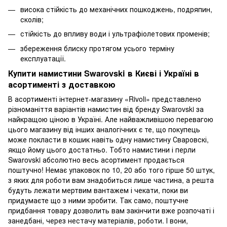
висока стійкість до механічних пошкоджень, подряпин,
сколів;
стійкість до впливу води і ультрафіолетових променів;
збереження блиску протягом усього терміну
експлуатації.
Купити намистини Swarovski в Києві і Україні в
асортименті з доставкою
В асортименті інтернет-магазину «Rivoli» представлено
різноманіття варіантів намистин від бренду Swarovski за
найкращою ціною в Україні. Але найважливішою перевагою
цього магазину від інших аналогічних є те, що покупець
може покласти в кошик навіть одну намистину Сваровскі,
якщо йому цього достатньо. Тобто намистини і перли
Swarovski абсолютно весь асортимент продається
поштучно! Немає упаковок по 10, 20 або того гірше 50 штук,
з яких для роботи вам знадобиться лише частина, а решта
будуть лежати мертвим вантажем і чекати, поки ви
придумаєте що з ними зробити. Так само, поштучне
придбання товару дозволить вам закінчити вже розпочаті і
занедбані, через нестачу матеріалів, роботи. І вони,