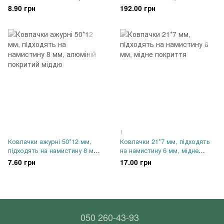
алюміній покритий міддю
ширина, покриття срібло
8.90 грн
192.00 грн
1
Ковпачки ажурні 50*12 мм,
Ковпачки 21*7 мм, пiдходять
пiдходять на намистину 8 мм,
на намистину 6 мм, мідне
алюміній покритий міддю
покриття
7.60 грн
17.00 грн
050 260-43-93