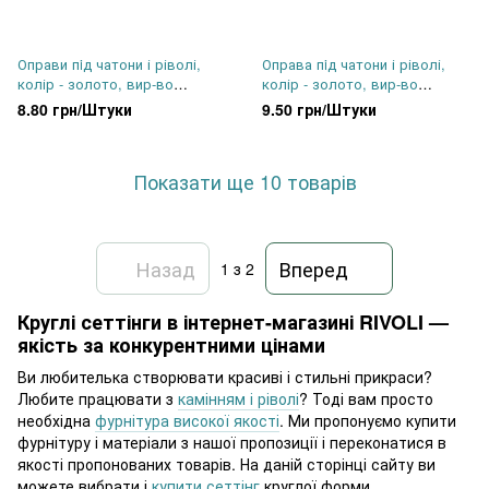
Оправи пiд чатони і ріволі,
Оправа пiд чатони і ріволі,
колір - золото, вир-во
колір - золото, вир-во
Німеччина, ss34
Німеччина, ss39
8.80 грн/Штуки
9.50 грн/Штуки
Показати ще 10 товарів
Назад
Вперед
1
з 2
Круглі сеттінги в інтернет-магазині RIVOLI —
якість за конкурентними цінами
Ви любителька створювати красиві і стильні прикраси?
Любите працювати з
камінням і ріволі
? Тоді вам просто
необхідна
фурнітура високої якості
. Ми пропонуємо купити
фурнітуру і матеріали з нашої пропозиції і переконатися в
якості пропонованих товарів. На даній сторінці сайту ви
можете вибрати і
купити сеттінг
круглої форми.