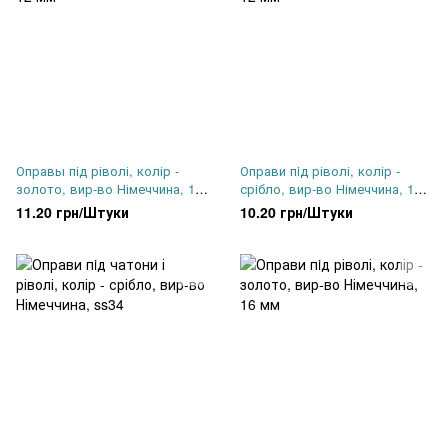
Оправы під ріволі, колір -
Оправи пiд ріволі, колір -
золото, вир-во Німеччина, 12
срібло, вир-во Німеччина, 12
мм
мм
11.20 грн/Штуки
10.20 грн/Штуки