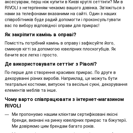
аксесуарам, перш ніж купити в Києві круглі сеттінги? Ми в
RIVOLI з нетерпінням чекаємо вашого дзвінка. Зв'яжіться з
нами за телефонами вказаними на сайті. Один з наших
співробітників буде радий допомогти і проконсультувати
вас по вибору відповідної оправи для прикрас!
Як закріпити камінь в оправі?
Помістіть потрібний камінь в оправу і зафіксуйте його,
смикнув кігті за допомогою ювелірних плоскогубців. Як
бачите все легко і просто.
Де використовувати сеттінг з Ріволі?
По-перше для створення красивих прикрас. По друге в
декоруванні різних виробів. Наприклад, це можуть бути
театральні костюми, випускні та весільні сукні, декорування
елементів меблів та інше.
Чому варто співпрацювати з інтернет-магазином
RIVOLI
Ми пропонуємо нашим клієнтам сертифіковані якісні
бренди, визнані на ринку ювелірних прикрас та біжутерії.
Ми довіряємо цим брендам багато років.