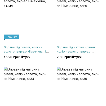
Новинка
Оправи пiд ріволі, колір -
Оправи пiд чатони і ріволі,
золото, вир-во Німеччина, 14
колір - золото, вир-во
мм
Німеччина, ss29
15.20 грн/Штуки
7.60 грн/Штуки