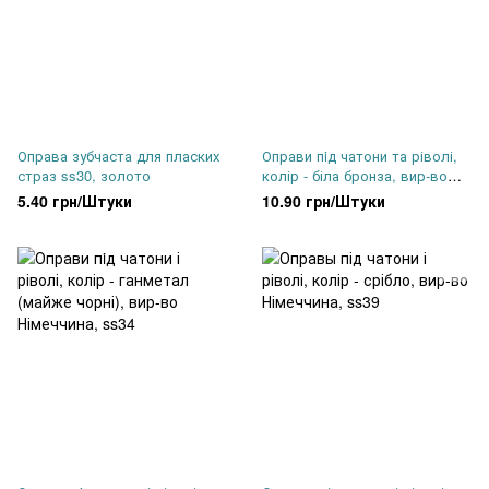
Оправа зубчаста для пласких
Оправи пiд чатони та ріволі,
страз ss30, золото
колір - біла бронза, вир-во
Німеччина, ss47 (10,7 мм)
5.40 грн/Штуки
10.90 грн/Штуки