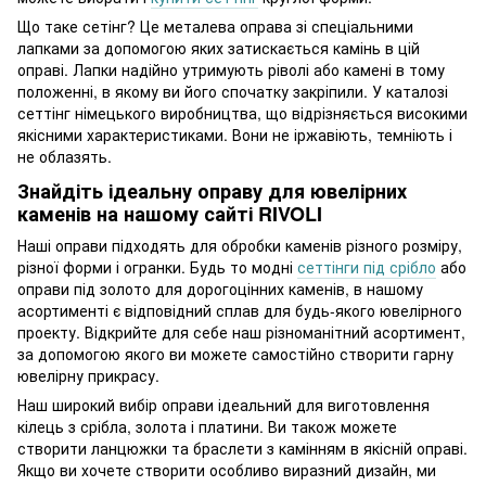
Що таке сетінг? Це металева оправа зі спеціальними
лапками за допомогою яких затискається камінь в цій
оправі. Лапки надійно утримують ріволі або камені в тому
положенні, в якому ви його спочатку закріпили. У каталозі
сеттінг німецького виробництва, що відрізняється високими
якісними характеристиками. Вони не іржавіють, темніють і
не облазять.
Знайдіть ідеальну оправу для ювелірних
каменів на нашому сайті RIVOLI
Наші оправи підходять для обробки каменів різного розміру,
різної форми і огранки. Будь то модні
сеттінги під срібло
або
оправи під золото для дорогоцінних каменів, в нашому
асортименті є відповідний сплав для будь-якого ювелірного
проекту. Відкрийте для себе наш різноманітний асортимент,
за допомогою якого ви можете самостійно створити гарну
ювелірну прикрасу.
Наш широкий вибір оправи ідеальний для виготовлення
кілець з срібла, золота і платини. Ви також можете
створити ланцюжки та браслети з камінням в якісній оправі.
Якщо ви хочете створити особливо виразний дизайн, ми