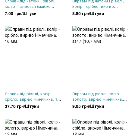
Оправи пiд чатони і ріволі,
Оправы під чатони і ріволі,
колір - ганметал (майже
колір - срібло, вир-во
чорні), вир-во Німеччина, ss34
Німеччина, ss39
7.00 грн/Штуки
8.80 грн/Штуки
Оправи під ріволі, колір -
Оправы під ріволі, колір -
срібло, вир-во Німеччина, 16
золото, вир-во Німеччина,
мм
ss47 (10,7 мм)
37.70 грн/Штуки
9.05 грн/Штуки