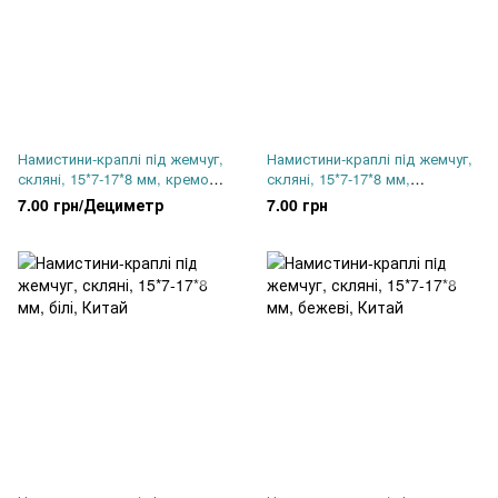
Намистини-краплі пiд жемчуг,
Намистини-краплі пiд жемчуг,
скляні, 15*7-17*8 мм, кремові,
скляні, 15*7-17*8 мм,
Китай
коричневі, Китай
7.00 грн/Дециметр
7.00 грн