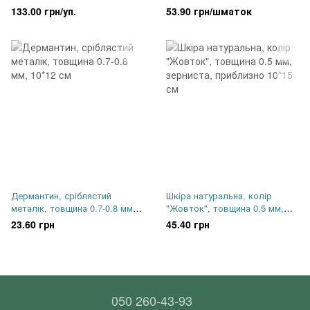
м'яка, прим. 100 грам
шматок прибл. 10*15 см
133.00 грн/уп.
53.90 грн/шматок
упаковка
Дермантин, сріблястий
Шкіра натуральна, колір
металік, товщина 0.7-0.8 мм,
"Жовток", товщина 0.5 мм,
10*12 см
зерниста, приблизно 10*15 см
23.60 грн
45.40 грн
050 260-43-93