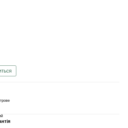
иться
трове
ий
антія