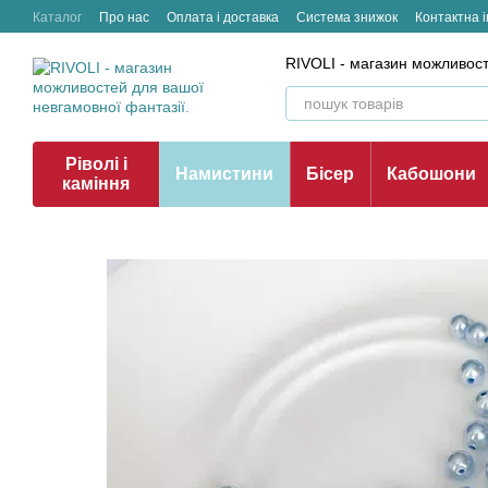
Перейти до основного контенту
Каталог
Про нас
Оплата і доставка
Система знижок
Контактна 
RIVOLI - магазин можливост
Ріволі і
Намистини
Бісер
Кабошони
каміння