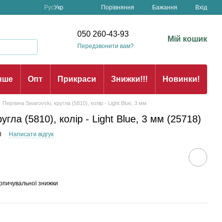
Порівняння
Рус
Укр
Бажання
Вхід
н
050 260-43-93
Мій кошик
Передзвонити вам?
нше
Опт
Прикраси
Знижки!!!
Новинки!
Перлина Swarovski, кругла (5810), колір - Light Blue, 3 мм
гла (5810), колір - Light Blue, 3 мм (25718)
8
Написати відгук
опичувальної знижки