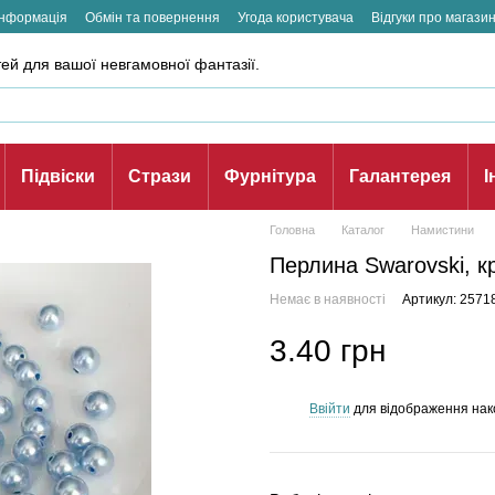
інформація
Обмін та повернення
Угода користувача
Відгуки про магази
ей для вашої невгамовної фантазії.
Підвіски
Стрази
Фурнітура
Галантерея
І
Головна
Каталог
Намистини
Перлина Swarovski, кру
Немає в наявності
Артикул: 2571
3.40 грн
Ввійти
для відображення нак
%