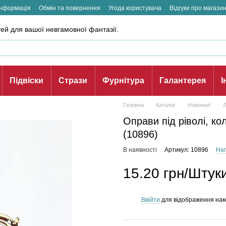
інформація
Обмін та повернення
Угода користувача
Відгуки про магази
ей для вашої невгамовної фантазії.
Підвіски
Стрази
Фурнітура
Галантерея
І
Головна
Каталог
Новинки!
Оправи пiд ріволі, ко
(10896)
В наявності
Артикул: 10896
Нап
15.20 грн/Штук
Ввійти
для відображення нак
%