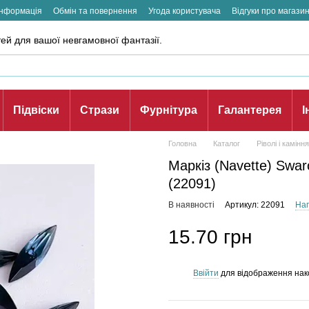
інформація
Обмін та повернення
Угода користувача
Відгуки про магази
ей для вашої невгамовної фантазії.
Підвіски
Стрази
Фурнітура
Галантерея
І
Головна
Каталог
Ріволі і каміння
Маркіз (Navette) Swar
(22091)
В наявності
Артикул: 22091
Нап
15.70 грн
Ввійти
для відображення нак
%