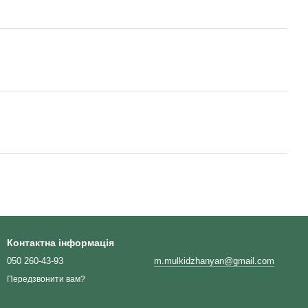
Контактна інформація
050 260-43-93
m.mulkidzhanyan@gmail.com
Передзвонити вам?