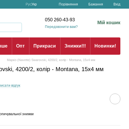
Порівняння
Рус
Укр
Бажання
Вхід
н
050 260-43-93
Мій кошик
Передзвонити вам?
нше
Опт
Прикраси
Знижки!!!
Новинки!
Маркіз (Navette) Swarovski, 4200/2, колір - Montana, 15x4 мм
ovski, 4200/2, колір - Montana, 15x4 мм
исати відгук
опичувальної знижки