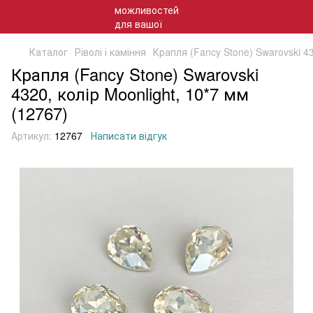
Каталог
Ріволі і каміння
Крапля (Fancy Stone) Swarovski 43
Крапля (Fancy Stone) Swarovski
4320, колір Moonlight, 10*7 мм
(12767)
Артикул:
12767
Написати відгук