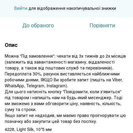
Ввійти
для відображення накопичувальної знижки
%
До обраного
Порівняти
Опис
Можна "Під замовлення": чекати від 3х тижнів до 2х місяців
(залежить від завантаженості магазину, віддаленості
товару, а також від поштових служб та перевізників).
Передоплата 30%, рахунок виставляється найближчими
робочими днями, ЯКЩО Ви зробите запит (пишіть на Viber,
WhatsApp, Telegram, Instagram).
Для цього натисніть кнопку "Повідомити, коли з'явиться"
під товаром і напишіть нам на будь-який месенджер. Тоді
ми зможемо з вами обговорити ціну, наявність, кількість,
суму та строки.
Якщо запит не надходив, ми маємо право проігнорувати цю
позначку або закупити цей товар без поспіху.
4228, Light Silk, 10*5 мм