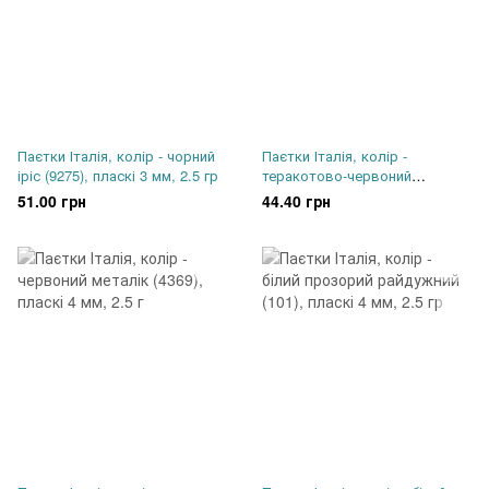
Паєтки Італія, колір - чорний
Паєтки Італія, колір -
іріс (9275), пласкі 3 мм, 2.5 гр
теракотово-червоний
райдужний (154), пласкі 3 мм,
51.00 грн
44.40 грн
2.5 г