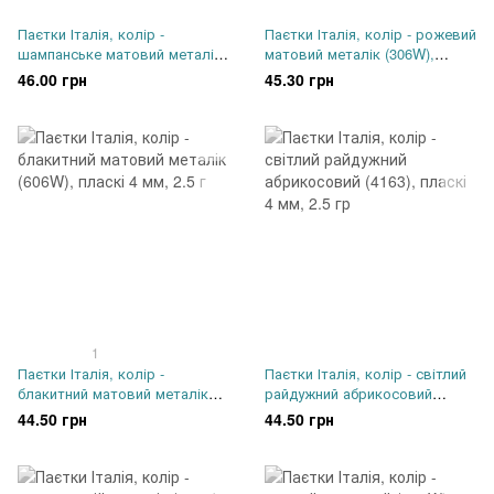
Паєтки Італія, колір -
Паєтки Італія, колір - рожевий
шампанське матовий металік
матовий металік (306W),
(226W), пласкі 4 мм, 2.5 г
пласкі 3 мм, 2.5 г
46.00 грн
45.30 грн
1
Паєтки Італія, колір -
Паєтки Італія, колір - світлий
блакитний матовий металік
райдужний абрикосовий
(606W), пласкі 4 мм, 2.5 г
(4163), пласкі 4 мм, 2.5 гр
44.50 грн
44.50 грн