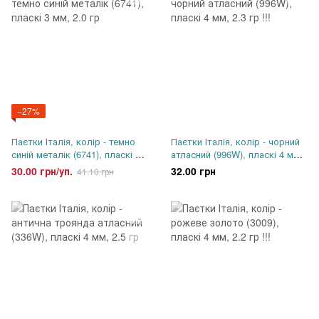
−27%
Паєтки Італія, колір - темно
Паєтки Італія, колір - чорний
синій металік (6741), пласкі 3
атласний (996W), пласкі 4 мм,
мм, 2.0 гр
2.3 гр !!!
30.00 грн/уп.
32.00 грн
41.10 грн