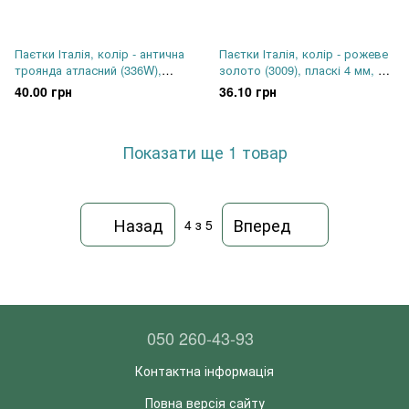
Паєтки Італія, колір - антична
Паєтки Італія, колір - рожеве
троянда атласний (336W),
золото (3009), пласкі 4 мм, 2.2
пласкі 4 мм, 2.5 гр
гр !!!
40.00 грн
36.10 грн
Показати ще 1 товар
Назад
Вперед
4
з 5
050 260-43-93
Контактна інформація
Повна версія сайту