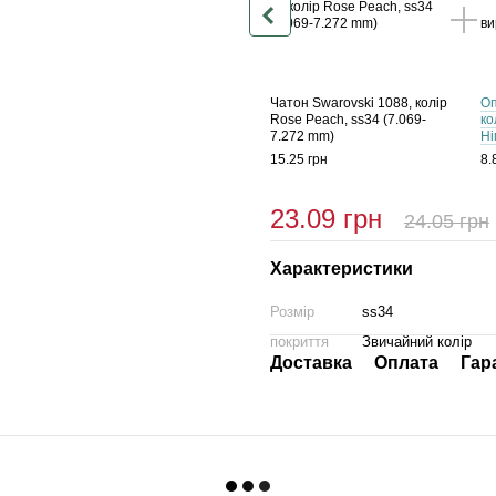
Чатон Swarovski 1088, колір
Оп
Rose Peach, ss34 (7.069-
ко
7.272 mm)
Ні
15.25 грн
8.
23.09 грн
24.05 грн
Характеристики
Розмір
ss34
покриття
Звичайний колір
Доставка
Оплата
Гар