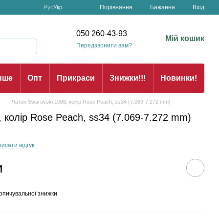
Порівняння
Рус
Укр
Бажання
Вхід
н
050 260-43-93
Мій кошик
Передзвонити вам?
нше
Опт
Прикраси
Знижки!!!
Новинки!
Чатон Swarovski 1088, колір Rose Peach, ss34 (7.069-7.272 mm)
, колір Rose Peach, ss34 (7.069-7.272 mm)
исати відгук
и
опичувальної знижки