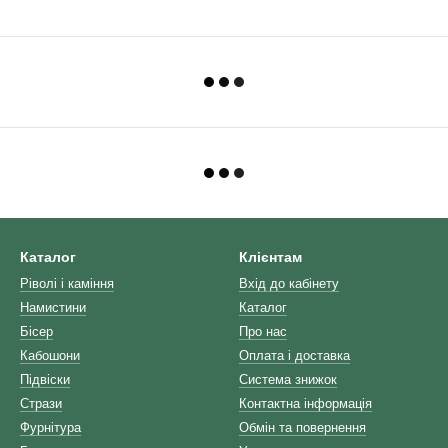
Каталог
Клієнтам
Ріволі і каміння
Вхід до кабінету
Намистини
Каталог
Бісер
Про нас
Кабошони
Оплата і доставка
Підвіски
Система знижок
Стрази
Контактна інформація
Фурнітура
Обмін та повернення