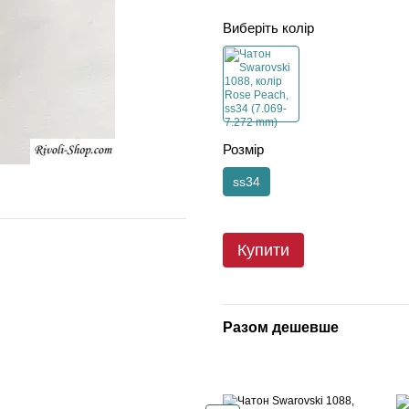
Виберіть колір
Розмір
ss34
Купити
Разом дешевше