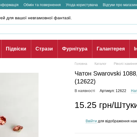
інформація
Обмін та повернення
Угода користувача
Відгуки про магази
ей для вашої невгамовної фантазії.
Підвіски
Стрази
Фурнітура
Галантерея
І
Головна
Каталог
Ріволі і каміння
Чатон Swarovski 1088
(12622)
В наявності
Артикул: 12622
Нап
15.25 грн/Штук
Ввійти
для відображення нак
%