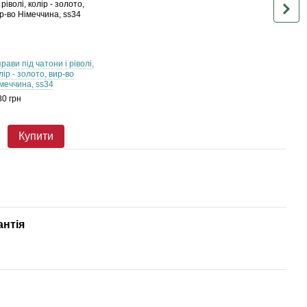
рави пiд чатони і ріволі,
Чатон
лір - золото, вир-во
Rose 
меччина, ss34
7.27
80 грн
15.25
22
Купити
антія