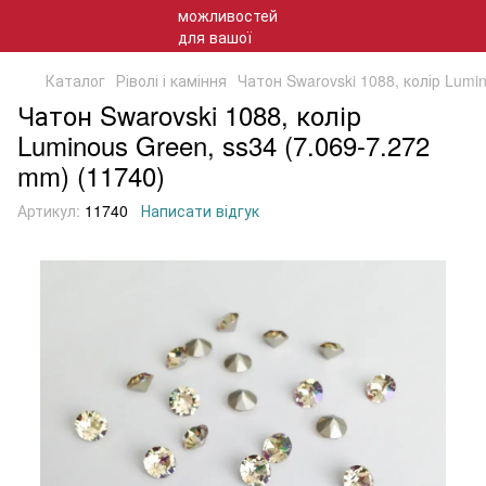
Каталог
Ріволі і каміння
Чатон Swarovski 1088, колір Lumi
Чатон Swarovski 1088, колір
Luminous Green, ss34 (7.069-7.272
mm) (11740)
Артикул:
11740
Написати відгук