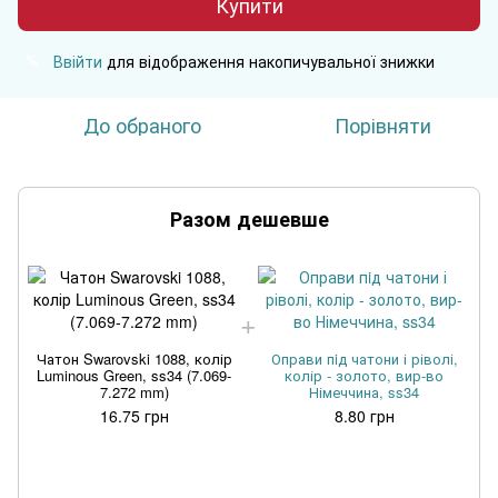
Купити
Ввійти
для відображення накопичувальної знижки
%
До обраного
Порівняти
Разом дешевше
Чатон Swarovski 1088, колір
Оправи пiд чатони і ріволі,
Luminous Green, ss34 (7.069-
колір - золото, вир-во
7.272 mm)
Німеччина, ss34
16.75 грн
8.80 грн