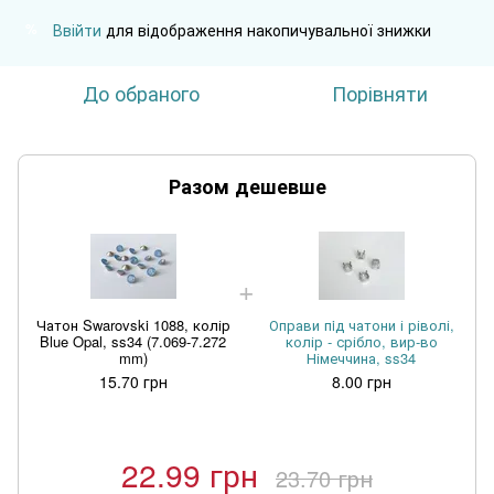
Ввійти
для відображення накопичувальної знижки
%
До обраного
Порівняти
Разом дешевше
Чатон Swarovski 1088, колір
Оправи пiд чатони і ріволі,
Blue Opal, ss34 (7.069-7.272
колір - срібло, вир-во
mm)
Німеччина, ss34
15.70 грн
8.00 грн
22.99 грн
23.70 грн