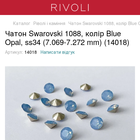
Каталог
Ріволі і каміння
Чатон Swarovski 1088, колір Blue 
Чатон Swarovski 1088, колір Blue
Opal, ss34 (7.069-7.272 mm) (14018)
Артикул:
14018
Написати відгук