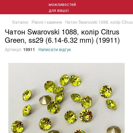
Каталог
Ріволі і каміння
Чатон Swarovski 1088, колір Citru
Чатон Swarovski 1088, колір Citrus
Green, ss29 (6.14-6.32 mm) (19911)
Артикул:
19911
Написати відгук