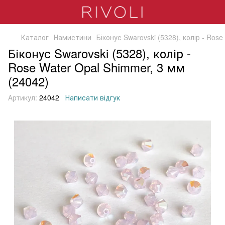
Каталог
Намистини
Біконус Swarovski (5328), колір - Ros
Біконус Swarovski (5328), колір -
Rose Water Opal Shimmer, 3 мм
(24042)
Артикул:
24042
Написати відгук