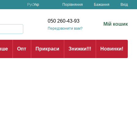
Порівняння
Рус
Укр
Бажання
Вхід
н
050 260-43-93
Мій кошик
Передзвонити вам?
нше
Опт
Прикраси
Знижки!!!
Новинки!