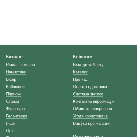
Каталог
Клієнтам
Ріволі і каміння
Вхід до кабінету
Намистини
Каталог
Бісер
Про нас
Кабошони
Оплата і доставка
Підвіски
Система знижок
Стрази
Контактна інформація
Фурнітура
Обмін та повернення
Галантерея
Угода користувача
Інше
Відгуки про магазин
Опт
Ми в соцмережах