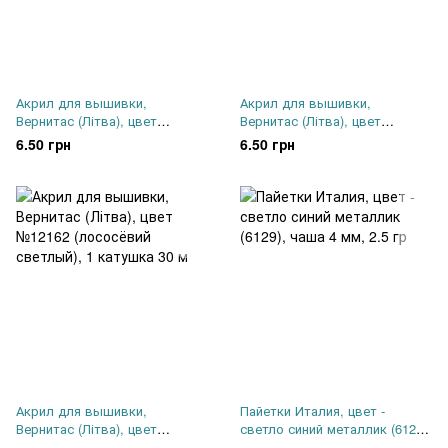
Акрил для вышивки,
Акрил для вышивки,
Вернитас (Літва), цвет
Вернитас (Літва), цвет
№12159 (зелёний тёмний), 1
№12139 (миндаль), 1 катушка
6.50 грн
6.50 грн
катушка 30 м
30 м
Акрил для вышивки,
Пайетки Италия, цвет -
Вернитас (Літва), цвет
светло синий металлик (6129),
№12162 (лососёвий светлый),
чаша 4 мм, 2.5 гр