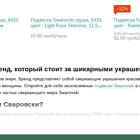
−12%
ша, 6433,
Подвеска Swarovski груша, 6433,
Подвеска Sw
мм
цвет - Light Rose Shimmer, 11.5
цвет - Rain
мм
105.00 грн/
63.00 грн/Штуки
92.00 грн/
енд, который стоит за шикарными украш
сем мире. Бренд представляет собой сверкающие украшения красив
й женщины. Откройте для себя эксклюзивные
подвески Swarovski
в 
те частью сверкающего мира Swarovski.
и Сваровски?
мейная компания Swarovski была основана в 1985 году стеклорезом
ль специализируется на огранке хрусталя и теперь продает свою 
очно ограненный камень вдохновляет многих людей во всем мире.