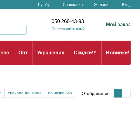
Сравнение
Рус
Укр
Желания
Вход
050 260-43-93
Мой заказ
Перезвонить вам?
чее
Опт
Украшения
Скидки!!!
Новинки!
и
сначала дешевле
по названию
Отображение: