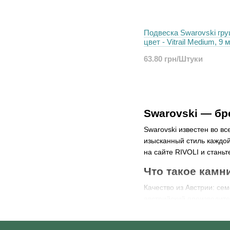
Подвеска Swarovski гру
цвет - Vitrail Medium, 9 
63.80 грн/Штуки
Swarovski — бр
Swarovski известен во в
изысканный стиль каждо
на сайте RIVOLI и стань
Что такое камн
Качество из Австрии: се
австрийский производите
качество и инновации. Т