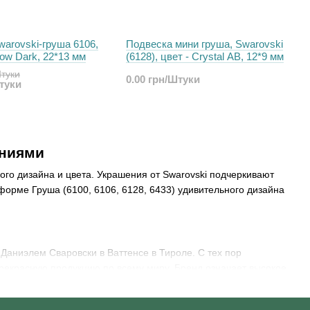
arovski-груша 6106,
Подвеска мини груша, Swarovski
bow Dark, 22*13 мм
(6128), цвет - Сrystal AB, 12*9 мм
Штуки
0.00 грн/Штуки
Штуки
ениями
ого дизайна и цвета. Украшения от Swarovski подчеркивают
форме Груша (6100, 6106, 6128, 6433) удивительного дизайна
 Даниэлем Сваровски в Ваттенсе в Тироле. С тех пор
прекрасную продукцию по всему миру. Бренд означает высокое