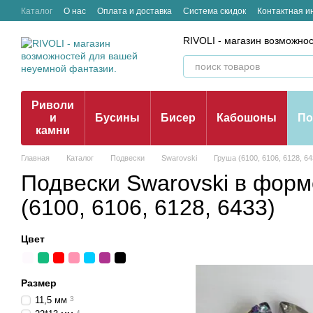
Перейти к основному контенту
Каталог
О нас
Оплата и доставка
Система скидок
Контактная 
Отзывы о магазине
RIVOLI - магазин возможно
Риволи
и
Бусины
Бисер
Кабошоны
По
камни
Главная
Каталог
Подвески
Swarovski
Груша (6100, 6106, 6128, 64
Подвески Swarovski в фор
(6100, 6106, 6128, 6433)
Цвет
Размер
11,5 мм
3
4