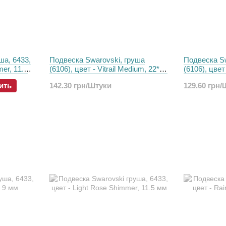
ша, 6433,
Подвеска Swarovski, груша
Подвеска Sw
er, 11.5
(6106), цвет - Vitrail Medium, 22*13
(6106), цвет
мм
ить
142.30 грн/Штуки
129.60 грн