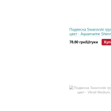
Подвеска Swarovski гру
цвет - Aquamarine Shimm
мм
78.80 грн/Штуки
Куп