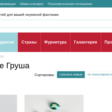
информация
Обмен и возврат
Пользовательское соглашение
стей для вашей неуемной фантазии.
двески
Стразы
Фурнитура
Галантерея
Про
33)
ме Груша
сначала новые
по популярност
Сортировка: