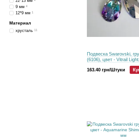
22*13 мм
9 мм
4
12*9 мм
1
Материал
хрусталь
11
Подвеска Swarovski, гр
(6106), цвет - Vitrail Ligh
163.40 грн/Штуки
Ку