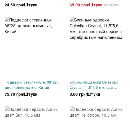
24.50 грн/Штуки
65.00 грн/Штуки
88.90 грн
Подвески стеклянные, 38*22,
Бусины-подвески Celestian
двояковыпуклые, Китай
Crystal, 11,5*5,5 мм, цвет
светлый серый с
75.70 грн/Штуки
3.00 грн/Штуки
серебристым напылением