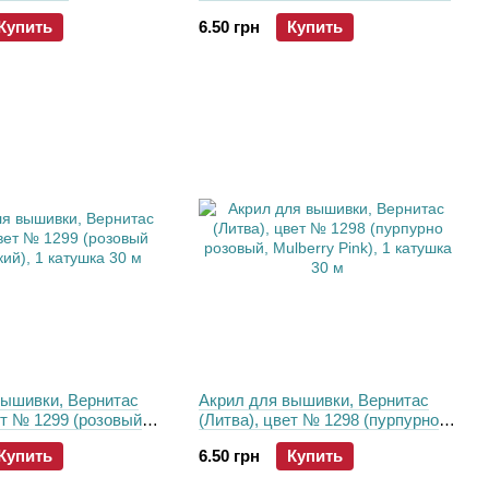
, 1 катушка 30 м
- Topaz), 1 катушка 30 м
Купить
6.50 грн
Купить
вышивки, Вернитас
Акрил для вышивки, Вернитас
ет № 1299 (розовый
(Литва), цвет № 1298 (пурпурно
), 1 катушка 30 м
розовый, Mulberry Pink), 1
Купить
6.50 грн
Купить
катушка 30 м