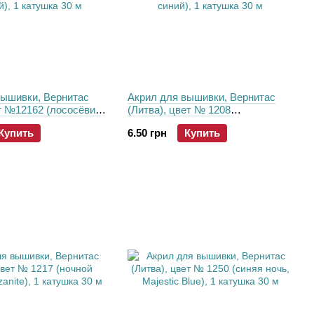
вышивки, Вернитас
Акрил для вышивки, Вернитас
ет №12162 (лососёвий
(Литва), цвет № 1208
 катушка 30 м
(королевский синий), 1 катушка
Купить
6.50 грн
Купить
30 м