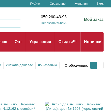
Сравнение
Рус
Укр
Желания
Вход
050 260-43-93
Мой заказ
Перезвонить вам?
чее
Опт
Украшения
Скидки!!!
Новинки!
и
сначала дешевле
по названию
Отображение: