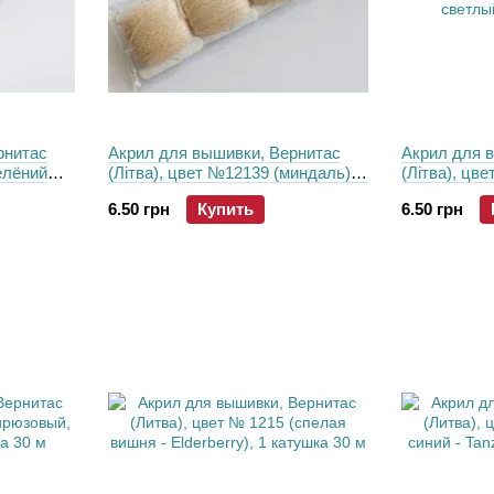
рнитас
Акрил для вышивки, Вернитас
Акрил для 
елёний
(Літва), цвет №12139 (миндаль), 1
(Літва), цв
катушка 30 м
светлый), 1
6.50 грн
Купить
6.50 грн