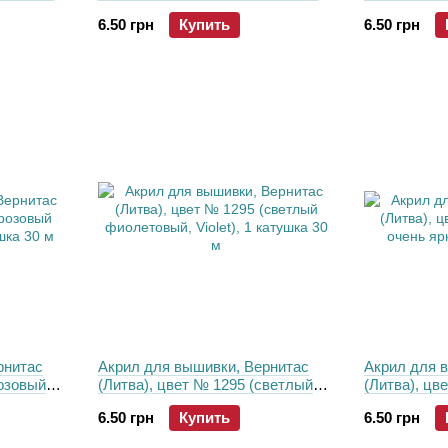
30 м
розовый), 1 катушка 30 м
(фиалковый)
6.50 грн
Купить
6.50 грн
рнитас
Акрил для вышивки, Вернитас
Акрил для 
розовый
(Литва), цвет № 1295 (светлый
(Литва), цв
ка 30 м
фиолетовый, Violet), 1 катушка 30
очень яркий
6.50 грн
Купить
6.50 грн
м