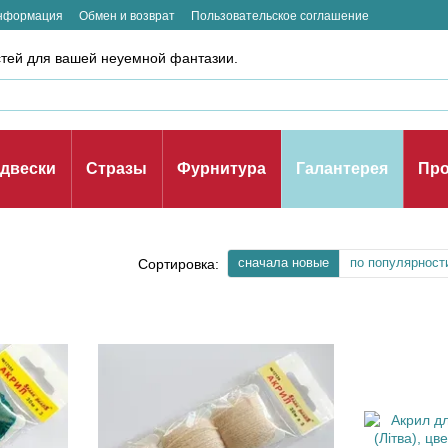
информация
Обмен и возврат
Пользовательское соглашение
стей для вашей неуемной фантазии.
двески
Стразы
Фурнитура
Галантерея
Про
сначала новые
по популярност
Сортировка: