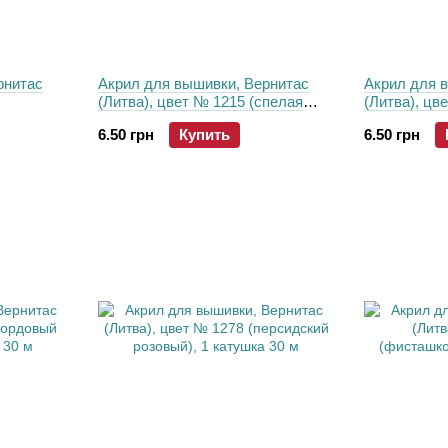
рнитас
Акрил для вышивки, Вернитас
Акрил для 
(Литва), цвет № 1215 (спелая
(Литва), цв
, 1
вишня - Elderberry), 1 катушка 30
синий - Tanz
6.50 грн
Купить
6.50 грн
м