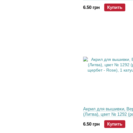
пурпурный), 1 катушка 
6.50 грн
Купить
Акрил для вышивки, Ве
(Литва), цвет № 1292 (
щербет - Rose), 1 катуш
6.50 грн
Купить