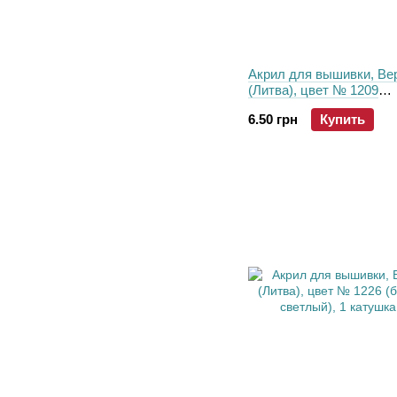
Акрил для вышивки, Ве
(Литва), цвет № 1209
(бирюзовый, Blue Zircon)
6.50 грн
Купить
катушка 30 м