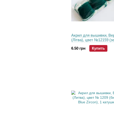
Акрил для вышивки, Ве
(Літва), цвет №12159 (з
тёмний), 1 катушка 30 м
6.50 грн
Купить