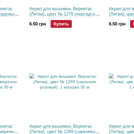
рнитас
Акрил для вышивки, Вернитас
Акрил для 
бордовый
(Литва), цвет № 1278 (персидский
(Литва), цв
м
розовый), 1 катушка 30 м
(фисташковы
6.50 грн
Купить
6.50 грн
рнитас
Акрил для вышивки, Вернитас
Акрил для 
умеренно
(Литва), цвет № 1289 (сиренево
(Литва), цв