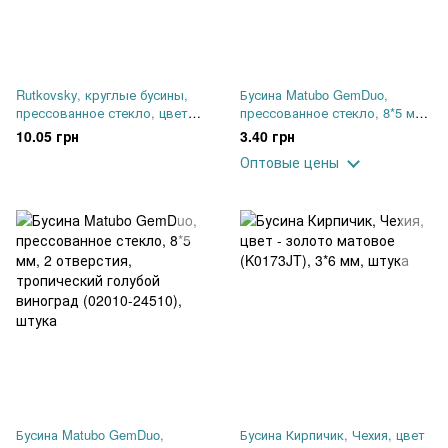
Rutkovsky, круглые бусины,
Бусина Matubo GemDuo,
прессованное стекло, цвет
прессованное стекло, 8*5 мм,
оливковый металлик (23980-
2 отверстия, матовый
10.05 грн
3.40 грн
14495), 3 мм, 25 шт
металлик сливовый (Plum)
Оптовые цены
(23980-94106), шт
Бусина Matubo GemDuo,
Бусина Кирпичик, Чехия, цвет