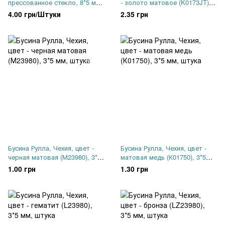
прессованное стекло, 8*5 мм,
- золото матовое (K0173JT),
2 отверстия, тропический
3*6 мм, штука
4.00 грн/Штуки
2.35 грн
голубой виноград (02010-
24510), штука
Бусина Рулла, Чехия, цвет -
Бусина Рулла, Чехия, цвет -
черная матовая (М23980), 3*5
матовая медь (К01750), 3*5
мм, штука
мм, штука
1.00 грн
1.30 грн