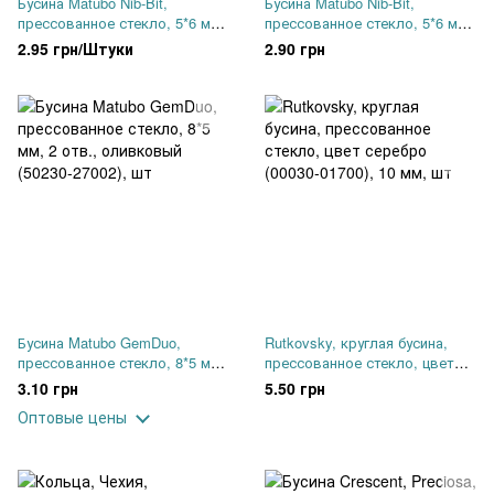
Бусина Matubo Nib-Bit,
Бусина Matubo Nib-Bit,
прессованное стекло, 5*6 мм,
прессованное стекло, 5*6 мм,
2 отверстия, прозрачный
2 отверстия, серый радужный
2.95 грн/Штуки
2.90 грн
красный с золотым
(00030-98537), шт
напылением (00030-14495), шт
Бусина Matubo GemDuo,
Rutkovsky, круглая бусина,
прессованное стекло, 8*5 мм,
прессованное стекло, цвет
2 отв., оливковый (50230-
серебро (00030-01700), 10 мм,
3.10 грн
5.50 грн
27002), шт
шт
Оптовые цены