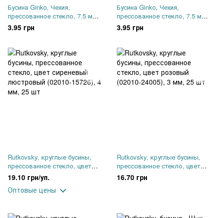
Бусина Ginko, Чехия,
Бусина Ginko, Чехия,
прессованное стекло, 7.5 мм,
пресcованное стекло, 7.5 мм,
2 отверстия, розовый опал
2 отверстия, прозрачная
3.95 грн
3.95 грн
(71010), шт
бронза глянцевая (00030-
15695), шт
Rutkovsky, круглые бусины,
Rutkovsky, круглые бусины,
прессованное стекло, цвет
прессованное стекло, цвет
сиреневый люстровый
розовый (02010-24005), 3 мм,
19.10 грн/уп.
16.70 грн
(02010-15726), 4 мм, 25 шт
25 шт
Оптовые цены