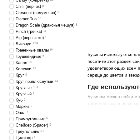
Candy (конфетка)
Chilli (перчик)
8
Crescent (полумесяц)
9
DiamonDuo
50
Dragon Scale (драконья чешуя)
3
Pinch (гречка)
11
Pip (зернышко)
1
Биконус
259
Граненные овалы
64
Бусины используются для
Грушевидные
5
посетите этот раздел са
Капля
25
удовлетворяющих всем п
Колечки
12
сердца до цветов и звез
Круг
9
Круг приплюснутый
14
Где используют
Круглые
504
Круглый
1
Бусинам можно найти мн
Куб
2
так и для создания сове
Маркиз
2
броши, шляпы и ремни. И
Овал
13
Прямоугольник
6
Бусины не выходят из м
Спейсер (Spacer)
5
датируются 300 годом до
Треугольник
21
зубы животных, дерево, 
Цилиндр
1