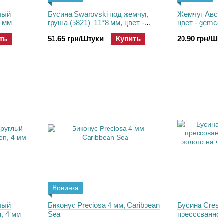
лый
Бусина Swarovski под жемчуг,
Жемчуг Авст
5 мм
груша (5821), 11*8 мм, цвет -
цвет - gemco
Bordeaux
ть
51.65 грн/Штуки
Купить
20.90 грн/
Новинка
лый
Биконус Preciosa 4 мм, Caribbean
Бусина Cres
n, 4 мм
Sea
прессованно