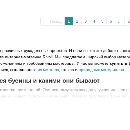
Назад
1
2
3
4
5
6
...
5
 различных рукодельных проектов. И если вы хотите добавить неск
йта интернет-магазина Rivoli. Мы предлагаем широкий выбор мате
ожеланиям и требованиям мастерицы. У нас вы можете
купить в
дочек, выполненные
из металла
, стекла и
природных материалов
.
ся бусины и какими они бывают
ожество применений. Они используются как для улучшения внешн
ршенно новых, отдельных украшений. Помимо браслетов и ожерелий,
спользуют их и в ручной вышивке или вязании на спицах и крючко
оды на протяжении многих тысячелетий. Первые экземпляры ожере
 нашей эры. Для изготовления украшений в стародавние времена 
ракушки, керамика. Современное использование бусин может быть