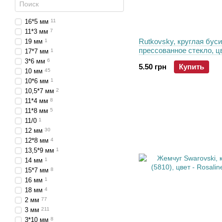
16*5 мм
11
11*3 мм
7
Rutkovsky, круглая буси
19 мм
1
прессованное стекло, ц
17*7 мм
1
серебро (00030-01700), 
3*6 мм
6
5.50 грн
Купить
10 мм
45
10*6 мм
1
10,5*7 мм
2
11*4 мм
8
11*8 мм
5
11/0
1
12 мм
30
12*8 мм
4
13,5*9 мм
1
14 мм
1
15*7 мм
8
16 мм
1
18 мм
4
2 мм
77
3 мм
211
3*10 мм
8