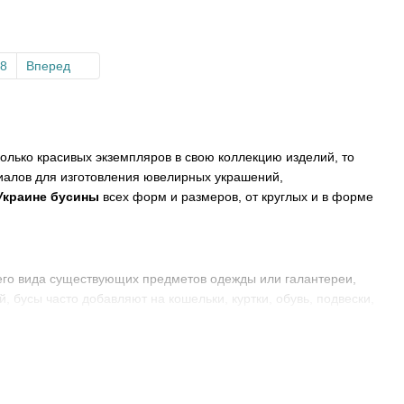
8
Вперед
олько красивых экземпляров в свою коллекцию изделий, то
риалов для изготовления ювелирных украшений,
 Украине бусины
всех форм и размеров, от круглых и в форме
его вида существующих предметов одежды или галантереи,
 бусы часто добавляют на кошельки, куртки, обувь, подвески,
м.
лий из них были найдены на африканских мумиях, которые
использовались самые разные материалы, например, кости,
 более изысканным, чем предполагали древние жители Земли,