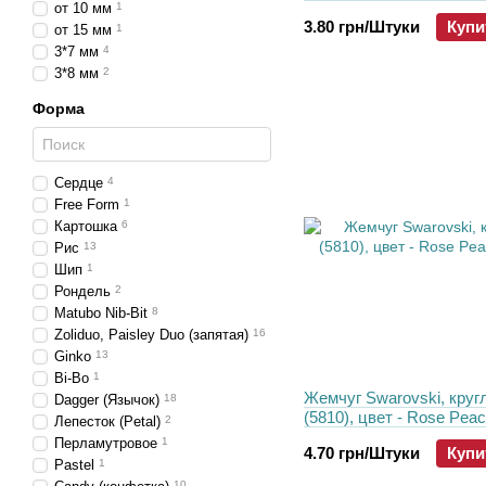
от 10 мм
1
3.80 грн/Штуки
Купи
от 15 мм
1
3*7 мм
4
3*8 мм
2
Форма
Сердце
4
Free Form
1
Картошка
6
Рис
13
Шип
1
Рондель
2
Matubo Nib-Bit
8
Zoliduo, Paisley Duo (запятая)
16
Ginko
13
Bi-Bo
1
Жемчуг Swarovski, круг
Dagger (Язычок)
18
(5810), цвет - Rose Peac
Лепесток (Petal)
2
Перламутровое
1
4.70 грн/Штуки
Купи
Pastel
1
10