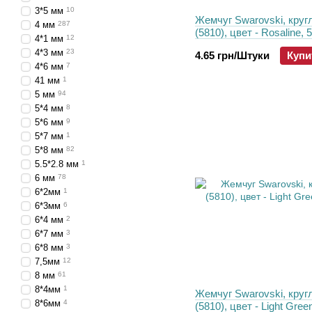
3*5 мм
10
Жемчуг Swarovski, круг
4 мм
287
(5810), цвет - Rosaline, 
4*1 мм
12
4*3 мм
23
4.65 грн/Штуки
Купи
4*6 мм
7
41 мм
1
5 мм
94
5*4 мм
8
5*6 мм
9
5*7 мм
1
5*8 мм
82
5.5*2.8 мм
1
6 мм
78
6*2мм
1
6*3мм
6
6*4 мм
2
6*7 мм
3
6*8 мм
3
7,5мм
12
8 мм
61
8*4мм
1
Жемчуг Swarovski, круг
8*6мм
4
(5810), цвет - Light Gree