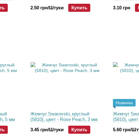
золото на ч
ть
2.50 грн/Штуки
Купить
3.10 грн
Новинка
лый
Жемчуг Swarovski, круглый
Жемчуг Swar
h, 5 мм
(5810), цвет - Rose Peach, 3 мм
(5810), цвет
ть
3.45 грн/Штуки
Купить
5.60 грн/Ш