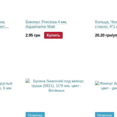
на,
Биконус Preciosa 4 мм,
Кольца, Чех
вет
Aquamarine Matt
стекло, 4*1 
10 мм, шт
(23980-2870
2.95 грн
Купить
20.20 грн/уп
Новинка
Новинка