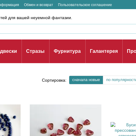
информация
Обмен и возврат
Пользовательское соглашение
стей для вашей неуемной фантазии.
двески
Стразы
Фурнитура
Галантерея
Про
сначала новые
по популярност
Сортировка: