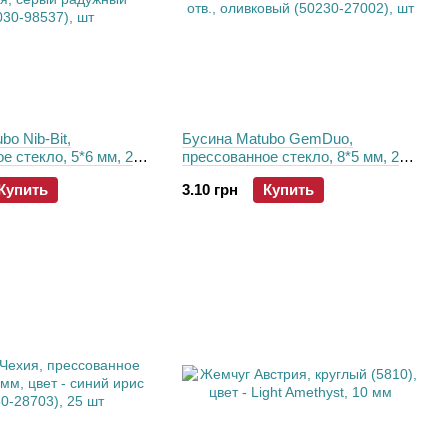
bo Nib-Bit,
Бусина Matubo GemDuo,
е стекло, 5*6 мм, 2
прессованное стекло, 8*5 мм, 2
 серый радужный
отв., оливковый (50230-27002), шт
Купить
3.10 грн
Купить
7), шт