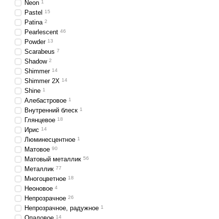
Neon
1
рис и еще много друг
Pastel
15
Patina
2
В настоящее время для 
Pearlescent
46
изготавливаются с приме
Powder
13
магазине Rivoli с доста
Scarabeus
7
качества. Вы можете отф
Shadow
2
Shimmer
14
Создайте непо
Shimmer 2X
14
Shine
1
Магазин Rivoli — один и
Алебастровое
1
ценам. Бусины, являющи
Внутренний блеск
1
огромный ассортимент ти
Глянцевое
18
уверенностью, что их из
Ирис
14
дизайнерской задумки, о 
Люминесцентное
1
Матовое
90
Хотите еще больше разн
Матовый металлик
56
включить в свои украшен
Металлик
77
деревянные образцы или
Многоцветное
18
среди других!
Неоновое
4
Непрозрачное
26
Непрозрачное, радужное
1
Опаловое
14