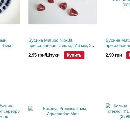
лый
Бусина Matubo Nib-Bit,
Бусина Matu
, 4 мм
прессованное стекло, 5*6 мм, 2
прессованно
отверстия, прозрачный красный с
отверстия,
2.95 грн/Штуки
Купить
2.90 грн
золотым напылением (00030-
(00030-9853
14495), шт