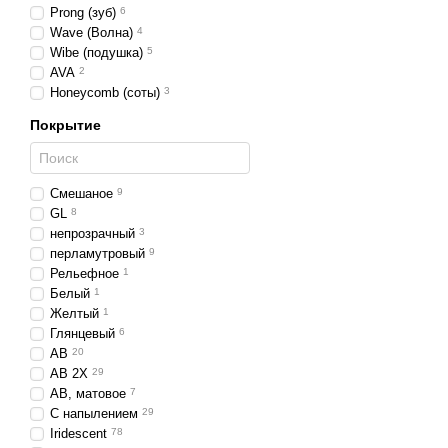
но их универсальность и
Prong (зуб)
6
Рукодельницам, которым
Wave (Волна)
4
Wibe (подушка)
5
своих собственных ожере
AVA
2
всевозможных формах:
Honeycomb (соты)
3
круглые
;
Покрытие
конфетки;
перчики;
Смешаное
9
драконья чешуя;
GL
8
гречка;
непрозрачный
3
перламутровый
9
запятая;
Рельефное
1
биконус
;
Белый
1
Желтый
1
граненые овалы;
Глянцевый
6
грушевидные;
AB
20
AB 2X
29
капли;
AB, матовое
7
картошка;
C напылением
29
Iridescent
78
рондель;