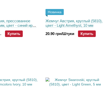
Новинка
ия, прессованное
Жемчуг Австрия, круглый (5810),
мм, цвет - синий ирис
цвет - Light Amethyst, 10 мм
3), 25 шт
.
Купить
20.90 грн/Штуки
Купить