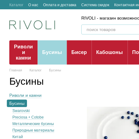
Перейти к основному контенту
Каталог
О нас
Оплата и доставка
Система скидок
Контактная 
Отзывы о магазине
RIVOLI - магазин возможно
Риволи
и
Бусины
Бисер
Кабошоны
По
камни
Главная
Каталог
Бусины
Бусины
Риволи и камни
Бусины
Swarovski
Preciosa + Cotobe
Металлические бусины
Природные материалы
Китай