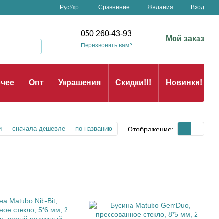
Сравнение
Рус
Укр
Желания
Вход
050 260-43-93
Мой заказ
Перезвонить вам?
чее
Опт
Украшения
Скидки!!!
Новинки!
и
сначала дешевле
по названию
Отображение: