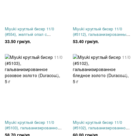
Miyuki круглый бисер 11/0
Miyuki круглый бисер 11/0
(#554), желтый опал с
(#5112), гальванизированный
внутренним серебрением, 5 г
темный серый (Duracoat), 5 г
33.50 грн/уп.
53.40 грн/уп.
Miyuki круглый бисер 11/0
Miyuki круглый бисер 11/0
(#5103), гальванизированное
(#5102), гальванизированное
розовое золото (Duracoat), 5 г
бледное золото (Duracoat), 5 г
58.70 грн/уп.
60.00 грн/уп.