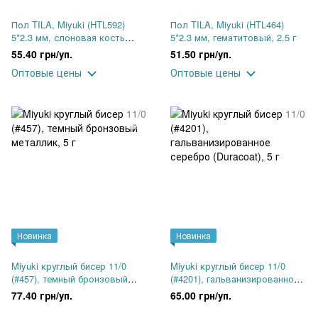
Пол TILA, Miyuki (HTL592)
Пол TILA, Miyuki (HTL464)
5*2.3 мм, слоновая кость
5*2.3 мм, гематитовый, 2.5 г
жемчужный цейлон, 2.5 г
55.40 грн/уп.
51.50 грн/уп.
Оптовые цены
Оптовые цены
Новинка
Новинка
Miyuki круглый бисер 11/0
Miyuki круглый бисер 11/0
(#457), темный бронзовый
(#4201), гальванизированное
металлик, 5 г
серебро (Duracoat), 5 г
77.40 грн/уп.
65.00 грн/уп.