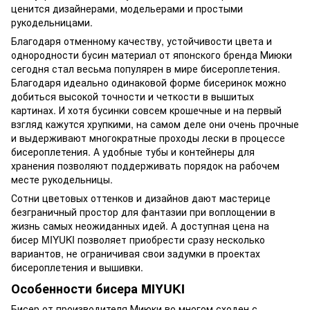
ценится дизайнерами, модельерами и простыми
рукодельницами.
Благодаря отменному качеству, устойчивости цвета и
однородности бусин материал от японского бренда Миюки
сегодня стал весьма популярен в мире бисероплетения.
Благодаря идеально одинаковой форме бисеринок можно
добиться высокой точности и четкости в вышитых
картинах. И хотя бусинки совсем крошечные и на первый
взгляд кажутся хрупкими, на самом деле они очень прочные
и выдерживают многократные проходы лески в процессе
бисероплетения. А удобные тубы и контейнеры для
хранения позволяют поддерживать порядок на рабочем
месте рукодельницы.
Сотни цветовых оттенков и дизайнов дают мастерице
безграничный простор для фантазии при воплощении в
жизнь самых неожиданных идей. А доступная цена на
бисер MIYUKI позволяет приобрести сразу несколько
вариантов, не ограничивая свои задумки в проектах
бисероплетения и вышивки.
Особенности бисера MIYUKI
Бисер от производителя Миюки во многом сходен с