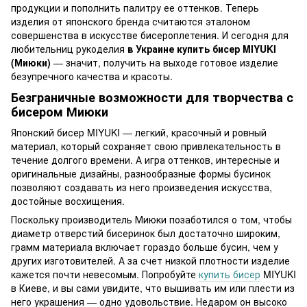
продукции и пополнить палитру ее оттенков. Теперь
изделия от японского бренда считаются эталоном
совершенства в искусстве бисероплетения. И сегодня для
любительниц рукоделия
в
Украине купить бисер MIYUKI
(Миюки)
— значит, получить на выходе готовое изделие
безупречного качества и красоты.
Безграничные возможности для творчества с
бисером Миюки
Японский бисер MIYUKI — легкий, красочный и ровный
материал, который сохраняет свою привлекательность в
течение долгого времени. А игра оттенков, интересные и
оригинальные дизайны, разнообразные формы бусинок
позволяют создавать из него произведения искусства,
достойные восхищения.
Поскольку производитель Миюки позаботился о том, чтобы
диаметр отверстий бисеринок был достаточно широким,
грамм материала включает гораздо больше бусин, чем у
других изготовителей. А за счет низкой плотности изделие
кажется почти невесомым. Попробуйте
купить бисер
MIYUKI
в Киеве, и вы сами увидите, что вышивать им или плести из
него украшения — одно удовольствие. Недаром он высоко