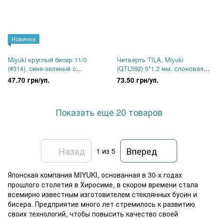
Новинка
Miyuki круглый бисер 11/0
Четверть TILA, Miyuki
(#314), сине-зеленый с
(QTL592) 5*1.2 мм, слоновая
напылением, 5 г
кость жемчужный цейлон, 2.5
47.70 грн/уп.
73.50 грн/уп.
г
Показать еще 20 товаров
Назад
Вперед
1
из 5
Японская компания MIYUKI, основанная в 30-х годах
прошлого столетия в Хиросиме, в скором времени стала
всемирно известным изготовителем стеклянных бусин и
бисера. Предприятие много лет стремилось к развитию
своих технологий, чтобы повысить качество своей