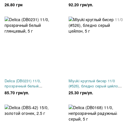
внутренним серебром, 5 г
непрозрачный, 2.5 г
26.80 грн
92.20 грн/уп.
Delica (DB0231) 11/0,
Miyuki круглый бисер 11/0
прозрачный белый
(#526), бледно серый цейлон,
глянцевый, 5 г
5 г
85.70 грн/уп.
25.30 грн/уп.