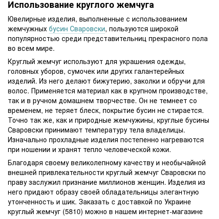
Использование круглого жемчуга
Ювелирные изделия, выполненные с использованием
жемчужных
бусин Сваровски
, пользуются широкой
популярностью среди представительниц прекрасного пола
во всем мире.
Круглый жемчуг используют для украшения одежды,
головных уборов, сумочек или других галантерейных
изделий. Из него делают бижутерию, заколки и обручи для
волос. Применяется материал как в крупном производстве,
так и в ручном домашнем творчестве. Он не темнеет со
временем, не теряет блеск, покрытие бусин не стирается.
Точно так же, как и природные жемчужины, круглые бусины
Сваровски принимают температуру тела владелицы.
Изначально прохладные изделия постепенно нагреваются
при ношении и хранят тепло человеческой кожи.
Благодаря своему великолепному качеству и необычайной
внешней привлекательности круглый жемчуг Сваровски по
праву заслужил признание миллионов женщин. Изделия из
него придают образу своей обладательницы элегантную
утонченность и шик. Заказать с доставкой по Украине
круглый жемчуг (5810) можно в нашем интернет-магазине