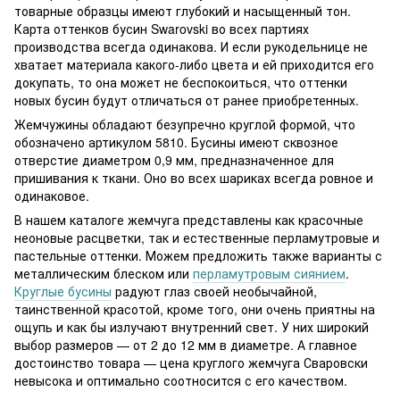
товарные образцы имеют глубокий и насыщенный тон.
Карта оттенков бусин Swarovski во всех партиях
производства всегда одинакова. И если рукодельнице не
хватает материала какого-либо цвета и ей приходится его
докупать, то она может не беспокоиться, что оттенки
новых бусин будут отличаться от ранее приобретенных.
Жемчужины обладают безупречно круглой формой, что
обозначено артикулом 5810. Бусины имеют сквозное
отверстие диаметром 0,9 мм, предназначенное для
пришивания к ткани. Оно во всех шариках всегда ровное и
одинаковое.
В нашем каталоге жемчуга представлены как красочные
неоновые расцветки, так и естественные перламутровые и
пастельные оттенки. Можем предложить также варианты с
металлическим блеском или
перламутровым сиянием
.
Круглые бусины
радуют глаз своей необычайной,
таинственной красотой, кроме того, они очень приятны на
ощупь и как бы излучают внутренний свет. У них широкий
выбор размеров — от 2 до 12 мм в диаметре. А главное
достоинство товара — цена круглого жемчуга Сваровски
невысока и оптимально соотносится с его качеством.