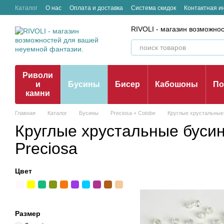
Перейти к основному контенту
Каталог
О нас
Оплата и доставка
Система скидок
Контактная 
Отзывы о магазине
RIVOLI - магазин возможно
Риволи
и
Бусины
Бисер
Кабошоны
По
камни
Главная
Каталог
Бусины
Preciosa + Cotobe
Круглые хрустальные
Круглые хрустальные буси
Preciosa
Цвет
Размер