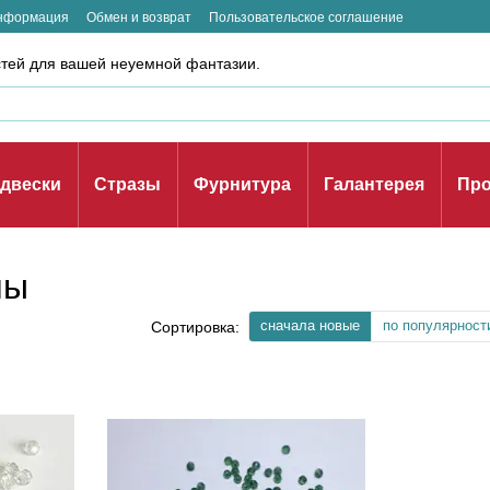
информация
Обмен и возврат
Пользовательское соглашение
стей для вашей неуемной фантазии.
двески
Стразы
Фурнитура
Галантерея
Про
ны
сначала новые
по популярност
Сортировка: