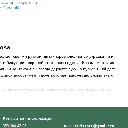
устальные круглые
 Chrysolite
iosa
 делает своими руками, дизайнеров ювелирных украшений и
 и бижутерия европейского производства. Все элементы из
ным контактам вы всегда держите руку на пульсе и найдете
щийся ассортимент также включает множество уникальных
е, чем просто магазин новых, красивых и полезных вещей.
шения. Вот почему у нас вы найдете не только материал, но и
следующих ювелирных проектов.
Контактная информация
050 260-43-93
m.mulkidzhanyan@gmail.com