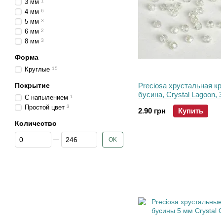
3 мм
1
4 мм
6
5 мм
3
6 мм
2
8 мм
3
Форма
Круглые
15
Покрытие
Preciosa хрустальная к
бусина, Crystal Lagoon, 
C напылением
1
Простой цвет
3
2.90 грн
Купить
Количество
От Количество
До Количество
OK