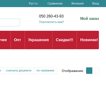
Сравнение
Рус
Укр
Желания
Вход
050 260-43-93
Мой заказ
Перезвонить вам?
чее
Опт
Украшения
Скидки!!!
Новинки!
и
сначала дешевле
по названию
Отображение: