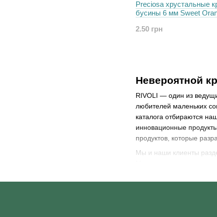
Preciosa хрустальные к
бусины 6 мм Sweet Ora
2.50 грн
Невероятной кр
RIVOLI — один из ведущи
любителей маленьких сок
каталога отбираются наш
инновационные продукты
продуктов, которые разр
Мы и наши клиенты разде
Мы хотим показать вам, 
необходимые инструкции
Мы покажем вам, какие 