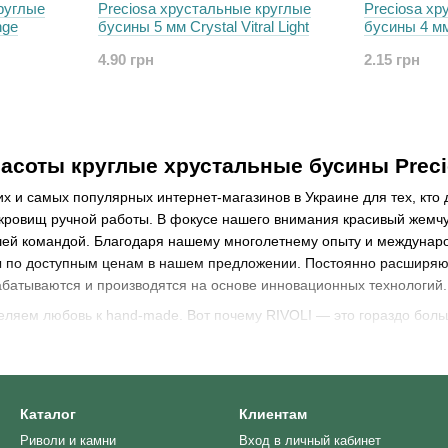
руглые
Preciosa хрустальные круглые
Preciosa хр
nge
бусины 5 мм Crystal Vitral Light
бусины 4 мм
4.90 грн
2.15 грн
асоты круглые хрустальные бусины Prec
х и самых популярных интернет-магазинов в Украине для тех, кто
ровищ ручной работы. В фокусе нашего внимания красивый жемчуг
ей командой. Благодаря нашему многолетнему опыту и международ
 по доступным ценам в нашем предложении. Постоянно расширяю
абатываются и производятся на основе инновационных технологий.
ляем любовь к hand-made. Вот почему RIVOLI — это гораздо больш
как легко самостоятельно создавать индивидуальные и модные укра
 по изготовлению украшений.
темы и продукты актуальны, и дадим вам вдохновение для ваших 
Каталог
Клиентам
Риволи и камни
Вход в личный кабинет