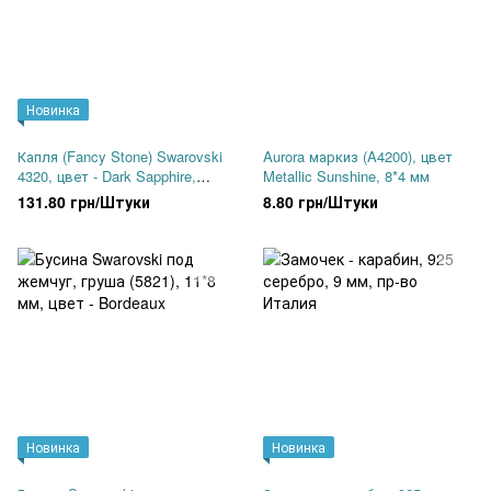
Новинка
Капля (Fancy Stone) Swarovski
Aurora маркиз (A4200), цвет
4320, цвет - Dark Sapphire,
Metallic Sunshine, 8*4 мм
14*10 мм
131.80 грн/Штуки
8.80 грн/Штуки
Новинка
Новинка