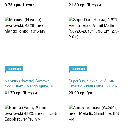
8.75 грн/Штуки
21.30 грн/Штуки
Новинка
Новинка
Маркиз (Navette) Swarovski,
SuperDuo, Чехия, 2.5*5 мм,
4228, цвет - Mango Ignite, 10*5
Emerald Vitrail Matte (50720-
мм
28171), 36 шт (2.5-2.6 г)
41.70 грн/Штуки
29.20 грн/уп.