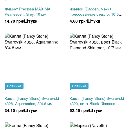
Жемчуг Preciosa MAXIMA,
Язычок (Dagger), Чехия,
Pearlescent Grey, 10 мм
прессованное стекло, 16*5
мм, одно отверстие, черно-
14.70 грн/Штуки
4.60 грн/Штуки
синие рельеф (23980-ETCH-
22203), штука
Новинка
Новинка
Капля (Fancy Stone) Swarovski
Капля (Fancy Stone) Swarovski
4328, Aquamarine, 8*4.8 мм
4320, цвет Black Diamond
Shimmer, 10*7 мм
34.10 грн/Штуки
52.45 грн/Штуки