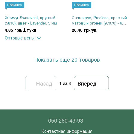
Новинка
Новинка
Жемчуг Swarovski, круглый
Стеклярус, Preciosa, красный
(5810), цвет - Lavender, 5 мм
матовый огонек (97070) - 6
мм, 10 г
4.85 грн/Штуки
20.40 грн/уп.
Оптовые цены
Показать еще 20 товаров
Назад
Вперед
1
из 8
050 260-43-93
Контактная информация