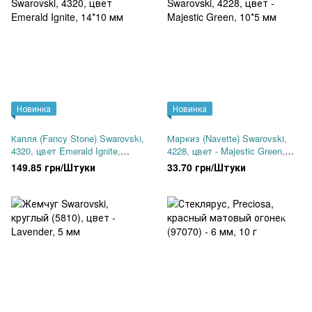
Новинка
Новинка
Капля (Fancy Stone) Swarovski,
Маркиз (Navette) Swarovski,
4320, цвет Emerald Ignite,
4228, цвет - Majestic Green,
14*10 мм
10*5 мм
149.85 грн/Штуки
33.70 грн/Штуки