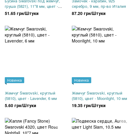
Бусина Swarovski под жемчуг,
Замочек - карабин, 925
груша (5821), 11*8 мм, цвет -
серебро, 9 мм, пр-во Италия
Bordeaux
51.65 грн/Штуки
87.20 грн/Штуки
Новинка
Новинка
Жемчуг Swarovski, круглый
Жемчуг Swarovski, круглый
(5810), цвет - Lavender, 6 мм
(5810), цвет - Moonlight, 10 мм
5.60 грн/Штуки
19.35 грн/Штуки