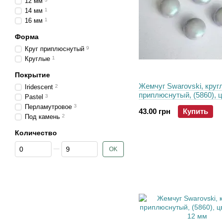
12 мм
14 мм
1
16 мм
1
Форма
Круг приплюснутый
9
Круглые
1
Покрытие
Жемчуг Swarovski, круг
Iridescent
2
приплюснутый, (5860), ц
Pastel
3
Iridescent Dreamy Blue, 
Перламутровое
3
43.00 грн
Купить
Под камень
2
Количество
От Количество
До Количество
OK