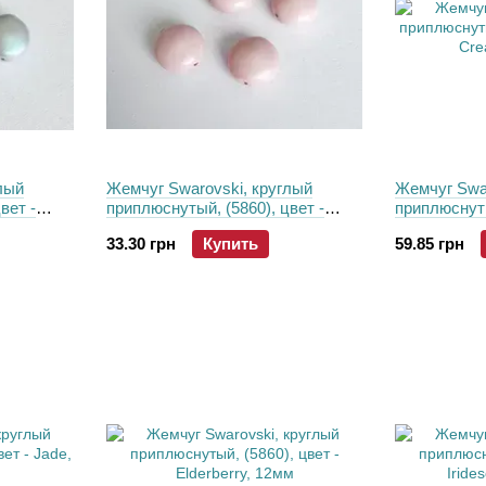
лый
Жемчуг Swarovski, круглый
Жемчуг Swar
вет -
приплюснутый, (5860), цвет -
приплюснутый
10 мм
Pastel Rose, 10 мм
Creamrose, 
33.30 грн
Купить
59.85 грн