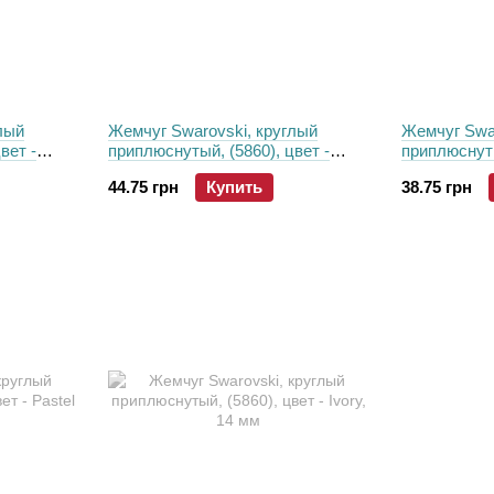
лый
Жемчуг Swarovski, круглый
Жемчуг Swar
вет -
приплюснутый, (5860), цвет -
приплюснуты
Elderberry, 12мм
Iridescent R
44.75 грн
Купить
38.75 грн