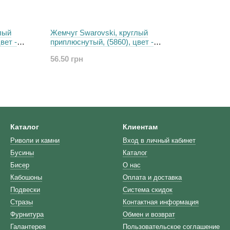
лый
Жемчуг Swarovski, круглый
вет -
приплюснутый, (5860), цвет -
Ivory, 14 мм
56.50 грн
Каталог
Клиентам
Риволи и камни
Вход в личный кабинет
Бусины
Каталог
Бисер
О нас
Кабошоны
Оплата и доставка
Подвески
Система скидок
Стразы
Контактная информация
Фурнитура
Обмен и возврат
Галантерея
Пользовательское соглашение