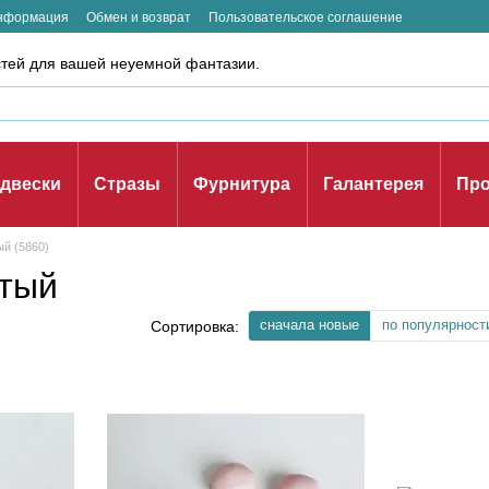
информация
Обмен и возврат
Пользовательское соглашение
стей для вашей неуемной фантазии.
двески
Стразы
Фурнитура
Галантерея
Про
й (5860)
утый
сначала новые
по популярност
Сортировка: