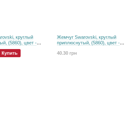
ovski, круглый
Жемчуг Swarovski, круглый
й, (5860), цвет -
приплюснутый, (5860), цвет -
ed, 10 мм
Pastel Blue, 12 мм
Купить
40.30 грн