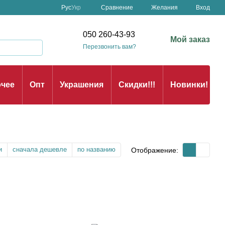
Сравнение
Рус
Укр
Желания
Вход
050 260-43-93
Мой заказ
Перезвонить вам?
чее
Опт
Украшения
Скидки!!!
Новинки!
и
сначала дешевле
по названию
Отображение: