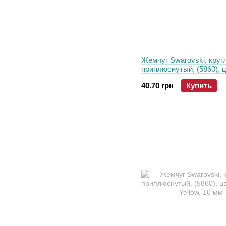
Жемчуг Swarovski, круг
приплюснутый, (5860), ц
Jade, 12 мм
40.70 грн
Купить