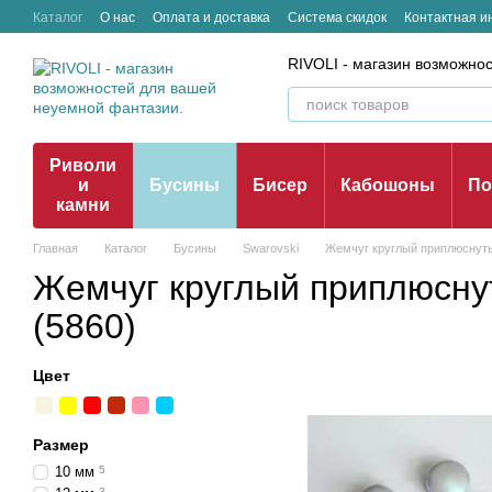
Перейти к основному контенту
Каталог
О нас
Оплата и доставка
Система скидок
Контактная 
Отзывы о магазине
RIVOLI - магазин возможно
Риволи
и
Бусины
Бисер
Кабошоны
По
камни
Главная
Каталог
Бусины
Swarovski
Жемчуг круглый приплюснуты
Жемчуг круглый приплюсн
(5860)
Цвет
Размер
10 мм
5
3