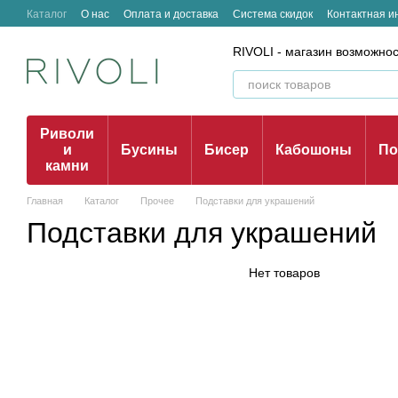
Перейти к основному контенту
Каталог
О нас
Оплата и доставка
Система скидок
Контактная 
Отзывы о магазине
RIVOLI - магазин возможно
Риволи
и
Бусины
Бисер
Кабошоны
По
камни
Главная
Каталог
Прочее
Подставки для украшений
Подставки для украшений
Нет товаров