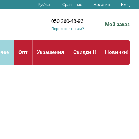
Сравнение
Рус
Укр
Желания
Вход
050 260-43-93
Мой заказ
Перезвонить вам?
чее
Опт
Украшения
Скидки!!!
Новинки!