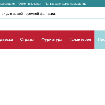
информация
Обмен и возврат
Пользовательское соглашение
стей для вашей неуемной фантазии.
двески
Стразы
Фурнитура
Галантерея
Про