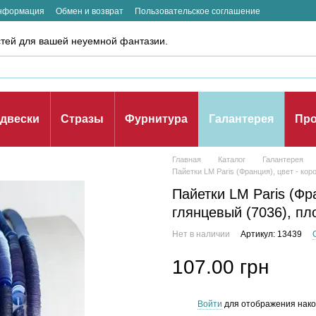
информация
Обмен и возврат
Пользовательское соглашение
стей для вашей неуемной фантазии.
двески
Стразы
Фурнитура
Галантерея
Про
Главная
Каталог
Галантерея
Пайетки LM Paris (Франция), цвет - кор
Пайетки LM Paris (Фр
глянцевый (7036), пл
Нет в наличии
Артикул: 13439
107.00 грн
Войти
для отображения нако
%