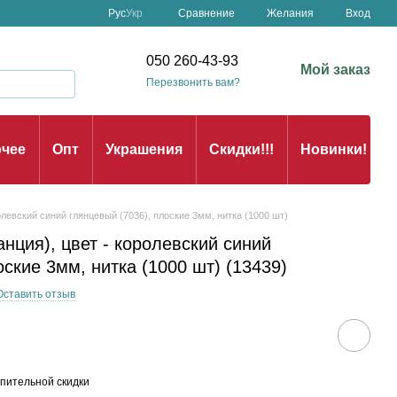
Сравнение
Рус
Укр
Желания
Вход
050 260-43-93
Мой заказ
Перезвонить вам?
чее
Опт
Украшения
Скидки!!!
Новинки!
олевский синий глянцевый (7036), плоские 3мм, нитка (1000 шт)
анция), цвет - королевский синий
оские 3мм, нитка (1000 шт) (13439)
Оставить отзыв
пительной скидки