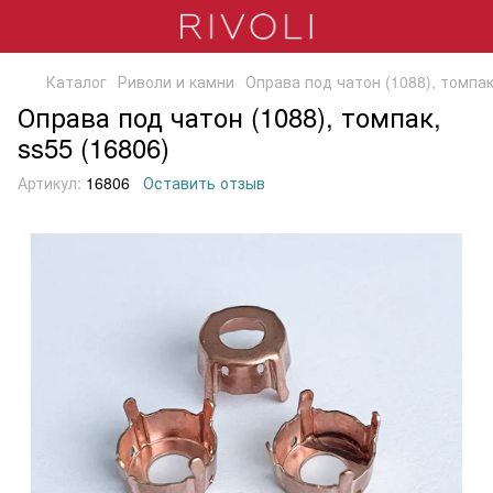
Каталог
Риволи и камни
Оправа под чатон (1088), томпак
Оправа под чатон (1088), томпак,
ss55 (16806)
Артикул:
16806
Оставить отзыв