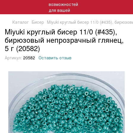
Каталог
Бисер
Miyuki круглый бисер 11/0 (#435), бирюзо
Miyuki круглый бисер 11/0 (#435),
бирюзовый непрозрачный глянец,
5 г (20582)
Артикул:
20582
Оставить отзыв