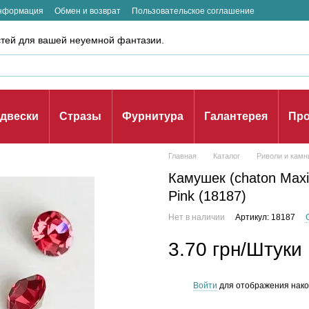
информация
Обмен и возврат
Пользовательское соглашение
стей для вашей неуемной фантазии.
двески
Стразы
Фурнитура
Галантерея
Про
Главная
Каталог
Риволи и камн
Камушек (chaton Maxim
Pink (18187)
Нет в наличии
Артикул: 18187
3.70 грн/Штуки
Войти
для отображения нако
%