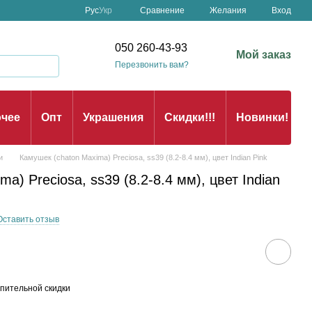
Сравнение
Рус
Укр
Желания
Вход
050 260-43-93
Мой заказ
Перезвонить вам?
чее
Опт
Украшения
Скидки!!!
Новинки!
и
Камушек (chaton Maxima) Preciosa, ss39 (8.2-8.4 мм), цвет Indian Pink
a) Preciosa, ss39 (8.2-8.4 мм), цвет Indian
Оставить отзыв
пительной скидки