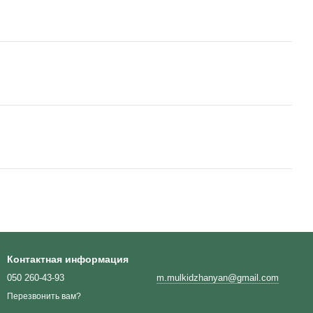
Контактная информация
050 260-43-93
m.mulkidzhanyan@gmail.com
Перезвонить вам?