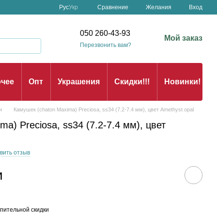
Сравнение
Рус
Укр
Желания
Вход
050 260-43-93
Мой заказ
Перезвонить вам?
чее
Опт
Украшения
Скидки!!!
Новинки!
и
Камушек (chaton Maxima) Preciosa, ss34 (7.2-7.4 мм), цвет Amethyst opal
a) Preciosa, ss34 (7.2-7.4 мм), цвет
вить отзыв
и
пительной скидки