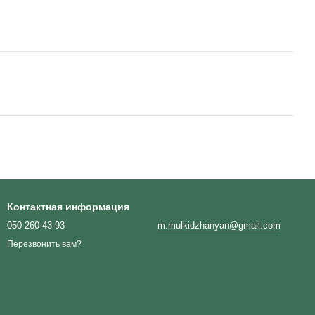
Контактная информация
050 260-43-93
m.mulkidzhanyan@gmail.com
Перезвонить вам?