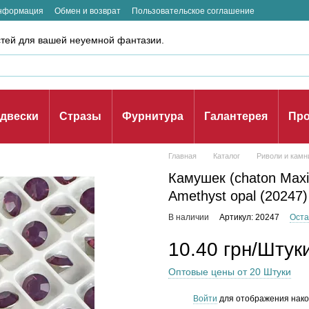
информация
Обмен и возврат
Пользовательское соглашение
стей для вашей неуемной фантазии.
двески
Стразы
Фурнитура
Галантерея
Про
Главная
Каталог
Риволи и камн
Камушек (chaton Maxim
Amethyst opal (20247)
В наличии
Артикул: 20247
Оста
10.40 грн/Штук
Оптовые цены от 20 Штуки
Войти
для отображения нако
%