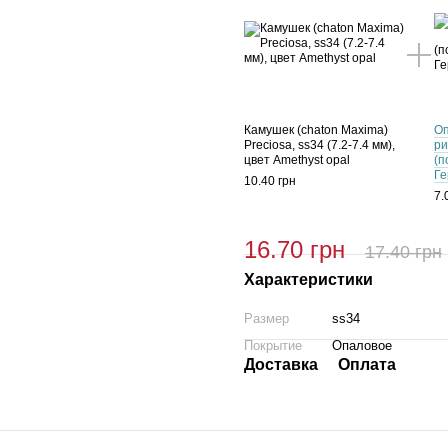
Камушек (chaton Maxima)
Оп
Preciosa, ss34 (7.2-7.4 мм),
ри
цвет Amethyst opal
(п
Ге
10.40 грн
7.
16.70 грн
17.40 грн
Характеристики
Размер
ss34
Покрытие
Опаловое
Доставка
Оплата