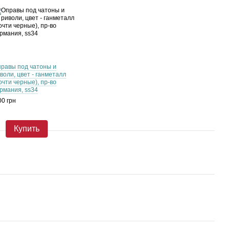
равы под чатоны и
воли, цвет - ганметалл
очти черные), пр-во
рмания, ss34
00 грн
Купить