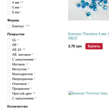
4 мм
93
5 мм
9
6 мм
5
Форма
Биконус
165
Биконус Preciosa 4 мм, C
Покрытие
AB2X
GL
8
AB
4
3.70 грн
Купить
AB 2X
26
AB, матовое
4
C напылением
4
Матовое
10
Металлик
9
Многоцветное
7
Непрозрачное
4
Опаловое
6
Прозрачное
1
Простой цвет
81
С напылением
1
Количество