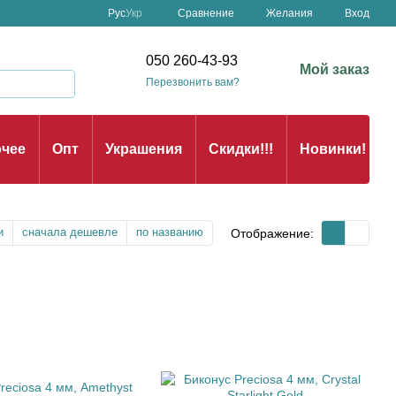
Сравнение
Рус
Укр
Желания
Вход
050 260-43-93
Мой заказ
Перезвонить вам?
чее
Опт
Украшения
Скидки!!!
Новинки!
и
сначала дешевле
по названию
Отображение: