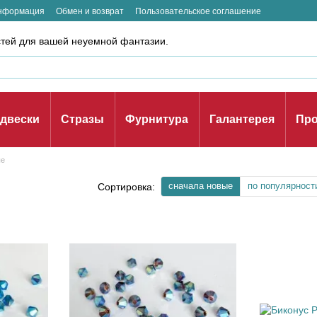
информация
Обмен и возврат
Пользовательское соглашение
стей для вашей неуемной фантазии.
двески
Стразы
Фурнитура
Галантерея
Про
ые
сначала новые
по популярност
Сортировка: