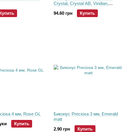
Crystal, Crystal AB, Viridian,
Labrador, Honey, Capri Gold,
Купить
94.60 грн
Купить
Golden Flare, 5 г
ciosa 4 мм, Rose GL
Биконус Preciosa 3 мм, Emerald
matt
туки
Купить
2.90 грн
Купить